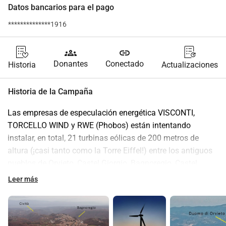
Datos bancarios para el pago
**************1916
groups
link
Donantes
Conectado
Historia
Actualizaciones
Historia de la Campaña
Las empresas de especulación energética VISCONTI, 
TORCELLO WIND y RWE (Phobos) están intentando 
instalar, en total, 21 turbinas eólicas de 200 metros de 
altura (¡casi tanto como la Torre Eiffel!) entre los antiguos 
pueblos de Orvieto, Castel Giorgio, Bagnoregio, Castel 
Viscardo, Bolsena y Montefiascone en Umbría y Lacio, un 
Leer más
área totalmente carente de viento. Como pueden ver en la 
foto, han propuesto una turbina eólica a menos de 120 
metros de una pista de aterrizaje en Castel Viscardo. ¡Todo 