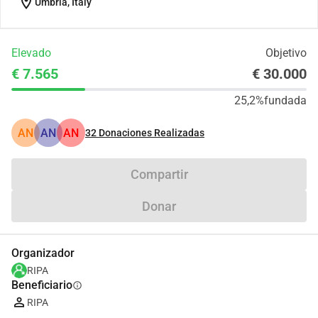
location_on
Umbria, Italy
Elevado
Objetivo
€ 7.565
€ 30.000
25,2%
fundada
AN
AN
AN
32
Donaciones Realizadas
Compartir
Donar
Organizador
RIPA
Beneficiario
info
RIPA