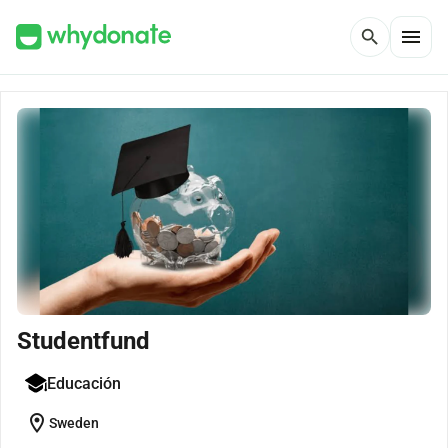
menu
search
Studentfund
Educación
location_on
Sweden