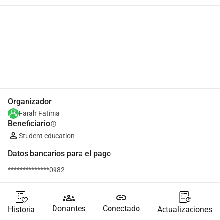
Compartir
Donar
Organizador
Farah Fatima
Beneficiario
info
Student education
Datos bancarios para el pago
**************0982
groups
link
Donantes
Conectado
Historia
Actualizaciones