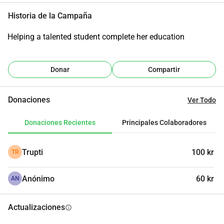
Historia de la Campaña
Helping a talented student complete her education
Donar
Compartir
Donaciones
Ver Todo
Donaciones Recientes
Principales Colaboradores
Trupti
100 kr
TR
Anónimo
60 kr
AN
Actualizaciones
info