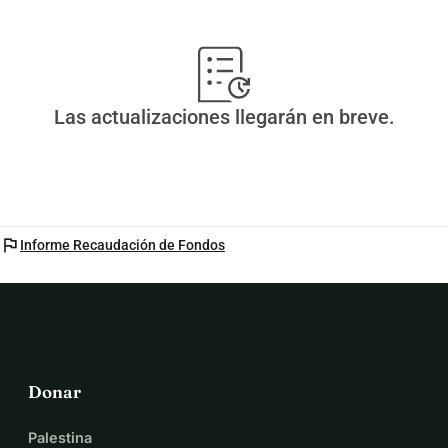
Las actualizaciones llegarán en breve.
flag
Informe Recaudación de Fondos
Donar
Palestina