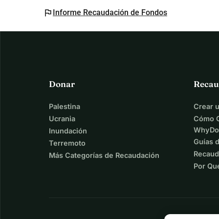
flag
Informe Recaudación de Fondos
Donar
Recau
Palestina
Crear 
Ucrania
Cómo C
WhyDo
Inundación
Guías 
Terremoto
Recaud
Más Categorías de Recaudación
Por Qu