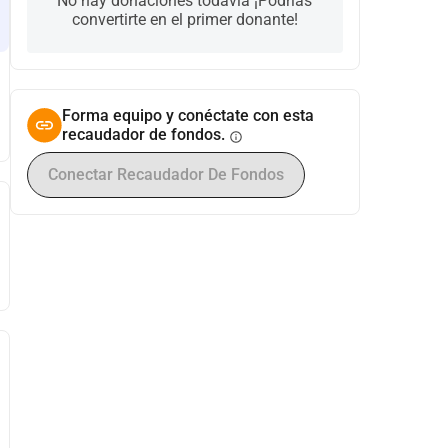
No hay donaciones todavía ¡Podrías
convertirte en el primer donante!
Forma equipo y conéctate con esta
recaudador de fondos.
info
Conectar Recaudador De Fondos