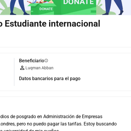
o Estudiante internacional
Beneficiario
info
Luqman Abban
Datos bancarios para el pago
tudios de posgrado en Administración de Empresas 
Londres, pero no puedo pagar las tarifas. Estoy buscando 