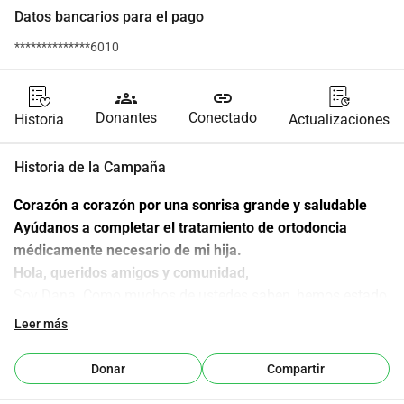
Datos bancarios para el pago
**************6010
groups
link
Donantes
Conectado
Historia
Actualizaciones
Historia de la Campaña
Corazón a corazón por una sonrisa grande y saludable
Ayúdanos a completar el tratamiento de ortodoncia 
médicamente necesario de mi hija.
Hola, queridos amigos y comunidad,
Soy Dana. Como muchos de ustedes saben, hemos estado 
recaudando fondos para apoyar mi camino hacia la salud, 
Leer más
un camino que aún está en curso pero que lentamente 
muestra signos de sanación, por lo cual estoy 
Donar
Compartir
profundamente agradecida.