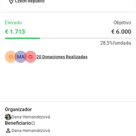
location_on
Czech Republic
Elevado
Objetivo
€ 1.713
€ 6.000
28,5%
fundada
CI
MA
CI
20
Donaciones Realizadas
Compartir
Donar
Organizador
Dana Hernandezová
Beneficiario
info
Dana Hernandezová