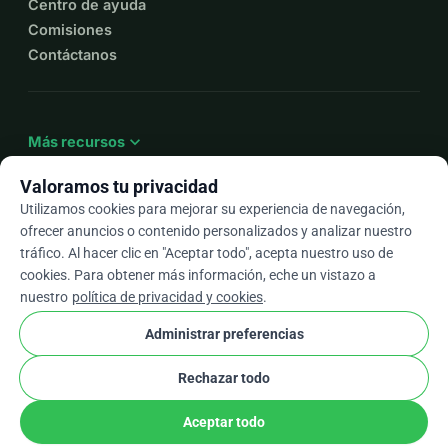
Centro de ayuda
Comisiones
Contáctanos
expand_more
Más recursos
Valoramos tu privacidad
Utilizamos cookies para mejorar su experiencia de navegación,
ofrecer anuncios o contenido personalizados y analizar nuestro
arrow_drop_down
Es
tráfico. Al hacer clic en "Aceptar todo", acepta nuestro uso de
cookies. Para obtener más información, eche un vistazo a
★★★★★
4,9 / 5 según más de 500 reseñas
nuestro
política de privacidad y cookies
.
Administrar preferencias
© 2012–2026
WhyDonate
Privacidad y cookies
Rechazar todo
cookie
Términos y condiciones
Configuración de Cookies
stripe
Hecho en Europa
★
Socio Verificado
check
Aceptar todo