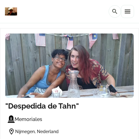
menu
search
"Despedida de Tahn"
Memoriales
location_on
Nijmegen, Nederland