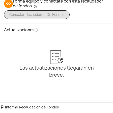
Forma equipo y conéctate con esta recaudador
de fondos.
info
Conectar Recaudador De Fondos
Actualizaciones
info
Las actualizaciones llegarán en
breve.
flag
Informe Recaudación de Fondos