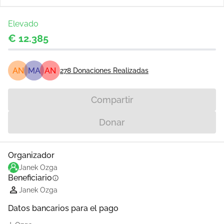
Elevado
€ 12.385
AN
MA
AN
278
Donaciones Realizadas
Compartir
Donar
Organizador
Janek Ozga
Beneficiario
info
Janek Ozga
Datos bancarios para el pago