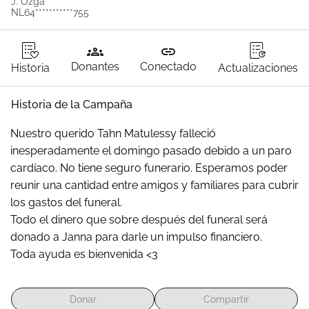
J. Ozga
NL64***********755
groups
link
Donantes
Conectado
Historia
Actualizaciones
Historia de la Campaña
Nuestro querido Tahn Matulessy falleció 
inesperadamente el domingo pasado debido a un paro 
cardíaco. No tiene seguro funerario. Esperamos poder 
reunir una cantidad entre amigos y familiares para cubrir 
los gastos del funeral. 
Todo el dinero que sobre después del funeral será 
donado a Janna para darle un impulso financiero.
Toda ayuda es bienvenida <3
Donar
Compartir