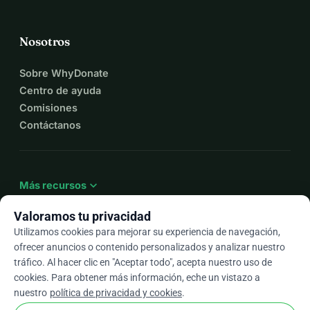
Nosotros
Sobre WhyDonate
Centro de ayuda
Comisiones
Contáctanos
expand_more
Más recursos
Valoramos tu privacidad
Utilizamos cookies para mejorar su experiencia de navegación,
ofrecer anuncios o contenido personalizados y analizar nuestro
arrow_drop_down
Es
tráfico. Al hacer clic en "Aceptar todo", acepta nuestro uso de
cookies. Para obtener más información, eche un vistazo a
★★★★★
4,9 / 5 según más de 500 reseñas
nuestro
política de privacidad y cookies
.