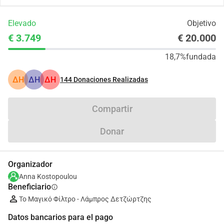
Elevado
Objetivo
€ 3.749
€ 20.000
18,7%
fundada
ΔΗ
ΔΗ
ΔΗ
144
Donaciones Realizadas
Compartir
Donar
Organizador
Anna Kostopoulou
Beneficiario
info
Το Μαγικό Φίλτρο - Λάμπρος Δετζώρτζης
Datos bancarios para el pago