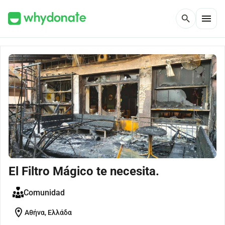
menu
search
El Filtro Mágico te necesita.
Comunidad
location_on
Αθήνα, Ελλάδα