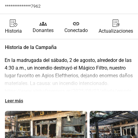
**************7962
groups
link
Donantes
Conectado
Historia
Actualizaciones
Historia de la Campaña
En la madrugada del sábado, 2 de agosto, alrededor de las 
4:30 a.m., un incendio destruyó el Mágico Filtro, nuestro 
lugar favorito en Agios Eleftherios, dejando enormes daños 
materiales. La causa: un incendio intencionado.
https://www.alphafreepress.gr/2025/08/03/ellada/empris
mos-sta-patisia-ti-ereynoun-oi-arxes-deite-video/
Leer más
El Mágico Filtro ha sido un símbolo para nuestro 
vecindario, un lugar de encuentro y creación de una 
pequeña y cálida comunidad. Todos tenemos alguna 
pequeña historia que contar dentro de él.
Lampros, el propietario, que con tanto cariño creó este 