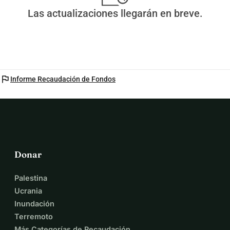
Las actualizaciones llegarán en breve.
flag
Informe Recaudación de Fondos
Donar
Palestina
Ucrania
Inundación
Terremoto
Más Categorías de Recaudación