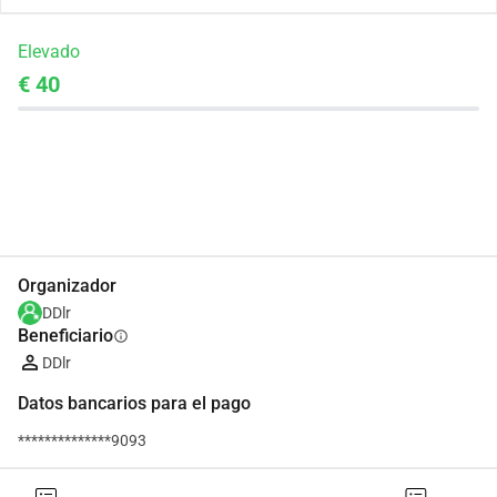
Elevado
€ 40
Compartir
Donar
Organizador
DDlr
Beneficiario
info
DDlr
Datos bancarios para el pago
**************9093