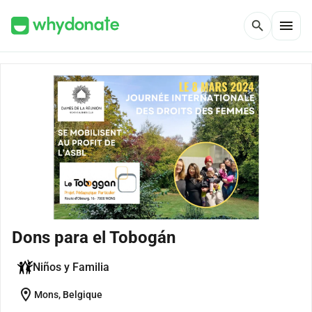
menu
search
Dons para el Tobogán
Niños y Familia
location_on
Mons, Belgique