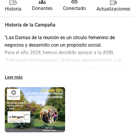
groups
link
Donantes
Conectado
Historia
Actualizaciones
Historia de la Campaña
"Las Damas de la reunión es un círculo femenino de 
negocios y desarrollo con un propósito social.
Para el año 2024, hemos decidido apoyar a la ASBL 
"Toboggan-Marsupilama", dedicada especialmente a la 
asistencia y alojamiento de 
mujeres jóvenes en situación 
de precariedad y embarazadas
. Esta iniciativa 
Leer más
actualmente proporciona un techo seguro a varios bebés y 
sus madres.
Concretamente, nuestra contribución permitirá financiar 
un vehículo adaptado para el transporte de estas mujeres 
jóvenes y sus hijos.
En el marco de nuestro compromiso con esta noble causa, 
solicitamos su generosidad invitándoles a contribuir con 