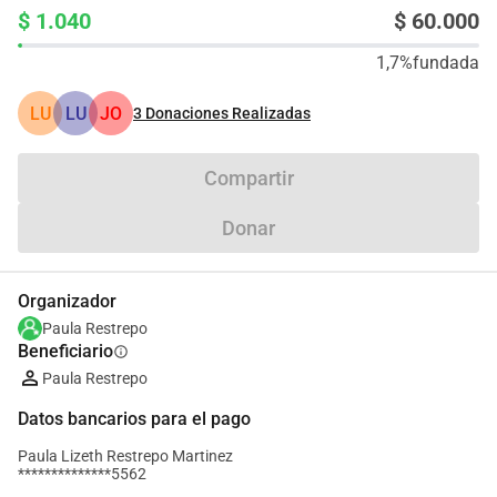
$ 1.040
$ 60.000
1,7%
fundada
LU
LU
JO
3
Donaciones Realizadas
Compartir
Donar
Organizador
Paula Restrepo
Beneficiario
info
Paula Restrepo
Datos bancarios para el pago
Paula Lizeth Restrepo Martinez
**************5562