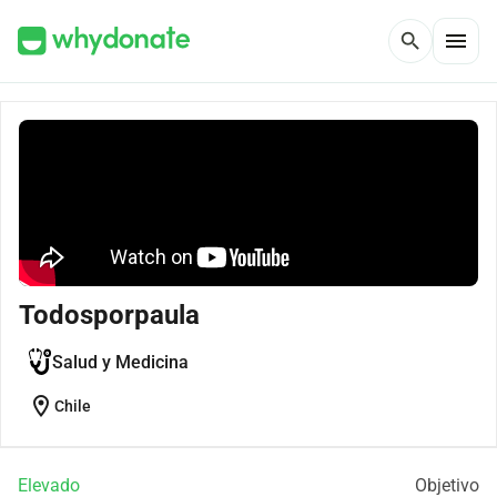
menu
search
Todosporpaula
Salud y Medicina
location_on
Chile
Elevado
Objetivo