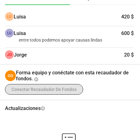
Gracias
Luisa
420 $
LU
Luisa
600 $
LU
entre todos podemos apoyar causas lindas
Jorge
20 $
JO
Forma equipo y conéctate con esta recaudador de
fondos.
info
Conectar Recaudador De Fondos
Actualizaciones
info