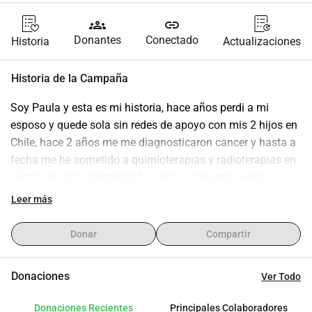
groups
link
Donantes
Conectado
Historia
Actualizaciones
Historia de la Campaña
Soy Paula y esta es mi historia, hace años perdi a mi 
esposo y quede sola sin redes de apoyo con mis 2 hijos en 
Chile, hace 2 años me me diagnosticaron cancer y hasta a 
fecha me he sometido a quimioterapias y radioterapias en 
contra de esta enfermedad y para no dejarme vencer y 
dejar a mis hijos solos en este mundo. Busco recaudar 
Leer más
fondos para mis estudios medicos y costear todo lo 
referente a mi enfermedad, quimioterapias nuevas y para 
Donar
Compartir
poder subsistir con mis hijos ya que por esta enfermedad 
no puedo tener un trabajo estable. No busco una mirada de 
Donaciones
Ver Todo
lastima solo necesito el apoyo de cada uno de ustedes, 
aun asi no puedan donar me serviran sus buenos deseos. 
Donaciones Recientes
Principales Colaboradores