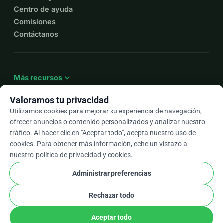
Centro de ayuda
Comisiones
Contáctanos
expand_more
Más recursos
Valoramos tu privacidad
Utilizamos cookies para mejorar su experiencia de navegación,
ofrecer anuncios o contenido personalizados y analizar nuestro
arrow_drop_down
Es
tráfico. Al hacer clic en "Aceptar todo", acepta nuestro uso de
cookies. Para obtener más información, eche un vistazo a
★★★★★
4,9 / 5 según más de 500 reseñas
nuestro
política de privacidad y cookies
.
Administrar preferencias
© 2012–2026
WhyDonate
Privacidad y cookies
Rechazar todo
cookie
Términos y condiciones
Configuración de Cookies
stripe
Hecho en Europa
★
Socio Verificado
check
Aceptar todo