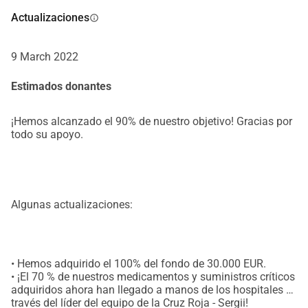
2. Alimentos y agua para los refugiados
Actualizaciones
info
3. Alojamiento para personas vulnerables y familias con 
niños pequeños
9 March 2022
4. Billetes de tren/autobús/transporte
5. Alojamiento en Polonia y Holanda.
Estimados donantes
6. Otros costos aún desconocidos
¡Hemos alcanzado el 90% de nuestro objetivo! Gracias por
Seremos ayudados por otros voluntarios también. Todos 
todo su apoyo.
los procedimientos se destinarán únicamente a ayudar a 
los ucranianos.
Siga nuestros esfuerzos en Instagram: @CrispiestCowboy
Algunas actualizaciones:
Gracias
Patrick Hart y Anosh Thakkar
• Hemos adquirido el 100% del fondo de 30.000 EUR.
• ¡El 70 % de nuestros medicamentos y suministros críticos
Fecha de inicio de la donación: 26 de febrero de 2022
adquiridos ahora han llegado a manos de los hospitales a
Objetivo de donación 30 000 EUR
través del líder del equipo de la Cruz Roja - Sergii!