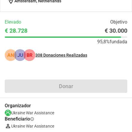
location_on
Amsterdam, Netherlands
Elevado
Objetivo
€ 28.728
€ 30.000
95,8%
fundada
AN
JU
BR
308
Donaciones Realizadas
Compartir
Donar
Organizador
Ukraine War Assistance
Beneficiario
info
Ukraine War Assistance