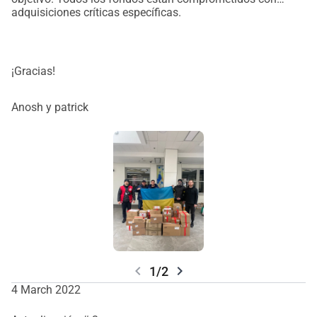
adquisiciones críticas específicas.
¡Gracias!
Anosh y patrick
chevron_left
chevron_right
1/2
4 March 2022