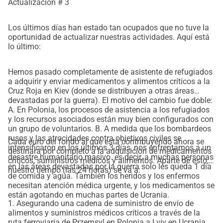
Actualización # 3
Los últimos días han estado tan ocupados que no tuve la
oportunidad de actualizar nuestras actividades. Aquí está
lo último:
Hemos pasado completamente de asistente de refugiados
a adquirir y enviar medicamentos y alimentos críticos a la
Cruz Roja en Kiev (donde se distribuyen a otras áreas
devastadas por la guerra). El motivo del cambio fue doble:
A. En Polonia, los procesos de asistencia a los refugiados
y los recursos asociados están muy bien configurados con
un grupo de voluntarios. B. A medida que los bombardeos
rusos y las atrocidades contra objetivos civiles se
Cada euro del fondo al que está contribuyendo ahora se
intensificaron en los últimos 3 días, nos enfrentamos a un
destinará por completo a la adquisición de medicamentos
desastre humanitario masivo. es decir, a muchas personas
críticos, suministros médicos y alimentos. Aparte de esto,
en las áreas devastadas por la guerra solo les queda 1 día
nuestro tiempo (las 24 horas) se va a:
de comida y agua. También los heridos y los enfermos
necesitan atención médica urgente, y los medicamentos se
están agotando en muchas partes de Ucrania.
1. Asegurando una cadena de suministro de envío de
alimentos y suministros médicos críticos a través de la
ruta ferroviaria de Przemsyl en Polonia a Lviv en Ucrania y