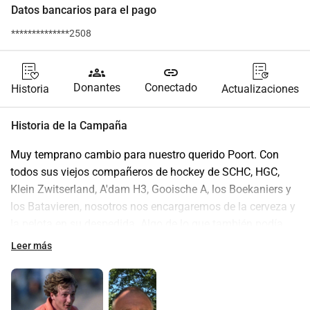
Datos bancarios para el pago
**************2508
groups
link
Donantes
Conectado
Historia
Actualizaciones
Historia de la Campaña
Muy temprano cambio para nuestro querido Poort. Con 
todos sus viejos compañeros de hockey de SCHC, HGC, 
Klein Zwitserland, A'dam H3, Gooische A, los Boekaniers y 
los Batavieren, nosotros nos encargaremos de la cerveza y 
la pelota en su despedida. Algo de lo que también podía 
disfrutar tanto. El excedente es para Mats y Douwe, así que 
Leer más
está bien gastado. ¡Las donaciones pueden hacerse desde 
ahora!