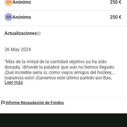
Anónimo
250 €
AN
Anónimo
250 €
AN
Actualizaciones
info
26 May 2024
"Más de la mitad de la cantidad objetivo ya ha sido
donada, 'difunde la palabra' que aún no hemos llegado.
¡Qué increíble sería si, como viejos amigos del hockey,
logramos esto! ¡Ganemos este último partido por Bas,
Leer más
Mats y Douwe!"
flag
Informe Recaudación de Fondos