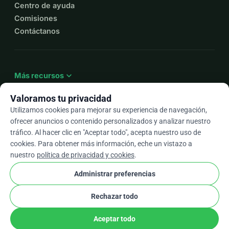
Centro de ayuda
Comisiones
Contáctanos
expand_more
Más recursos
Valoramos tu privacidad
Utilizamos cookies para mejorar su experiencia de navegación,
ofrecer anuncios o contenido personalizados y analizar nuestro
arrow_drop_down
Es
tráfico. Al hacer clic en "Aceptar todo", acepta nuestro uso de
cookies. Para obtener más información, eche un vistazo a
★★★★★
4,9 / 5 según más de 500 reseñas
nuestro
política de privacidad y cookies
.
Administrar preferencias
© 2012–2026
WhyDonate
Privacidad y cookies
Rechazar todo
cookie
Términos y condiciones
Configuración de Cookies
stripe
Hecho en Europa
★
Socio Verificado
check
Aceptar todo