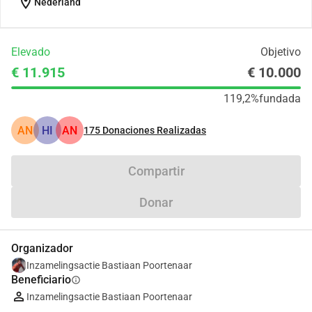
location_on
Nederland
Elevado
Objetivo
€ 11.915
€ 10.000
119,2%
fundada
AN
HI
AN
175
Donaciones Realizadas
Compartir
Donar
Organizador
Inzamelingsactie Bastiaan Poortenaar
Beneficiario
info
Inzamelingsactie Bastiaan Poortenaar