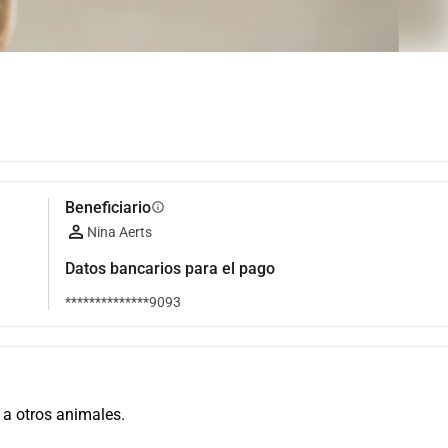
Beneficiario
info
Nina Aerts
Datos bancarios para el pago
**************9093
 a otros animales.