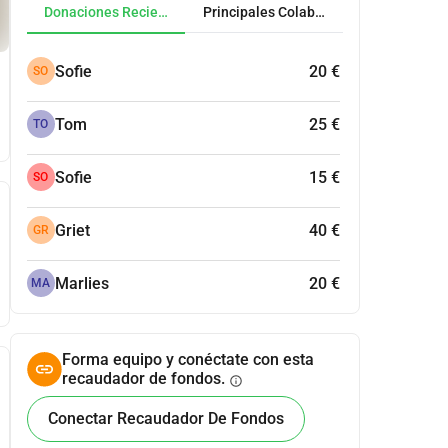
Donaciones Recientes
Principales Colaboradores
Sofie
20 €
SO
Tom
25 €
TO
Sofie
15 €
SO
Griet
40 €
GR
Marlies
20 €
MA
Forma equipo y conéctate con esta
recaudador de fondos.
info
Conectar Recaudador De Fondos