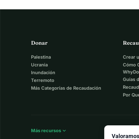
Donar
Recau
Palestina
Crear 
Ucrania
Cómo C
WhyDo
Inundación
Guías 
Terremoto
Recaud
Más Categorías de Recaudación
Por Qu
expand_more
Más recursos
Valoramos 