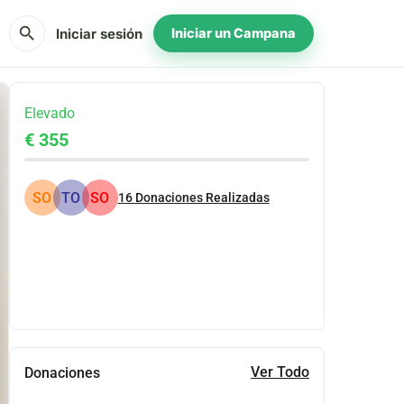
search
Iniciar sesión
Iniciar un Campana
Elevado
€ 355
SO
TO
SO
16
Donaciones Realizadas
Compartir
Donar
Ver Todo
Donaciones