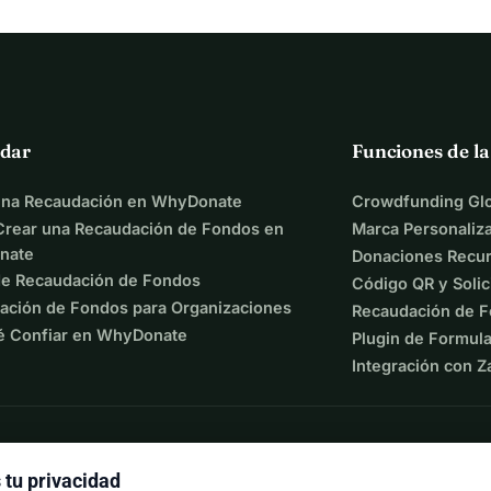
dar
Funciones de l
una Recaudación en WhyDonate
Crowdfunding Glo
rear una Recaudación de Fondos en
Marca Personaliz
nate
Donaciones Recur
de Recaudación de Fondos
Código QR y Solic
ación de Fondos para Organizaciones
Recaudación de F
é Confiar en WhyDonate
Plugin de Formula
Integración con Z
tu privacidad