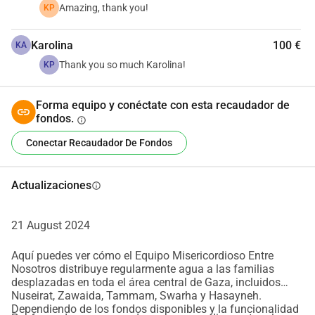
nuestro alcance mediante:
Amazing, thank you!
KP
1. 
 Perforación de un Pozo Artesiano: 
Esto proporcionará 
un suministro diario de agua confiable para las 
Karolina
100 €
KA
comunidades desplazadas y locales.
Thank you so much Karolina!
KP
2. 
 Instalación de Paneles Solares:
 Para restaurar la planta 
de desalinización que solía depender del diésel y alimentar 
Forma equipo y conéctate con esta recaudador de
el pozo de agua.
fondos.
info
Cada donación impactará directamente las vidas de 
300,000 personas que actualmente no tienen casi acceso a 
Conectar Recaudador De Fondos
agua potable o de servicio.
Juntos, podemos prevenir una catástrofe humanitaria y 
Actualizaciones
info
brindar esperanza a quienes más lo necesitan.
¡Dona ahora para ayudar a saciar la sed de Nuseirat! Cada 
21 August 2024
contribución cuenta  
```
Aquí puedes ver cómo el Equipo Misericordioso Entre
Nosotros distribuye regularmente agua a las familias
desplazadas en toda el área central de Gaza, incluidos
Nuseirat, Zawaida, Tammam, Swarha y Hasayneh.
Dependiendo de los fondos disponibles y la funcionalidad