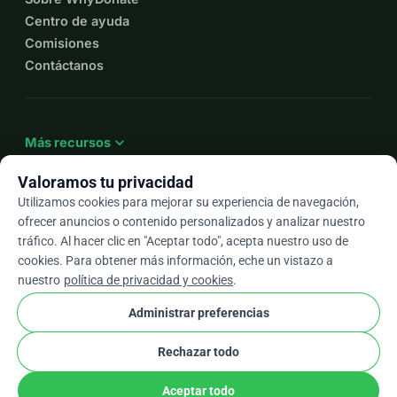
Centro de ayuda
Comisiones
Contáctanos
expand_more
Más recursos
Valoramos tu privacidad
Utilizamos cookies para mejorar su experiencia de navegación,
ofrecer anuncios o contenido personalizados y analizar nuestro
arrow_drop_down
Es
tráfico. Al hacer clic en "Aceptar todo", acepta nuestro uso de
cookies. Para obtener más información, eche un vistazo a
★★★★★
4,9 / 5 según más de 500 reseñas
nuestro
política de privacidad y cookies
.
Administrar preferencias
© 2012–2026
WhyDonate
Privacidad y cookies
Rechazar todo
cookie
Términos y condiciones
Configuración de Cookies
stripe
Hecho en Europa
★
Socio Verificado
check
Aceptar todo