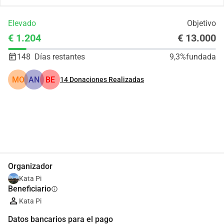
Elevado
Objetivo
€ 1.204
€ 13.000
148
Días restantes
9,3%
fundada
MO
AN
BE
14
Donaciones Realizadas
Compartir
Donar
Organizador
Kata Pi
Beneficiario
info
Kata Pi
Datos bancarios para el pago