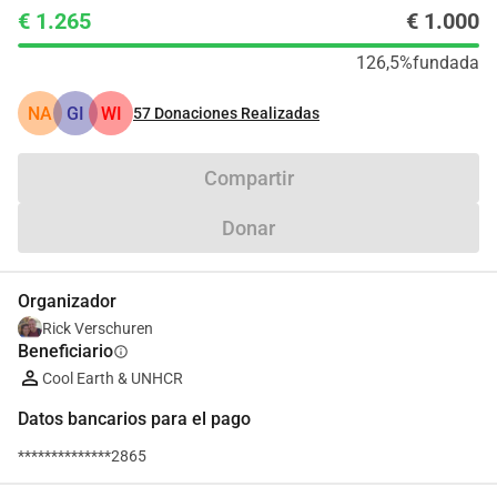
€ 1.265
€ 1.000
126,5%
fundada
NA
GI
WI
57
Donaciones Realizadas
Compartir
Donar
Organizador
Rick Verschuren
Beneficiario
info
Cool Earth & UNHCR
Datos bancarios para el pago
**************2865