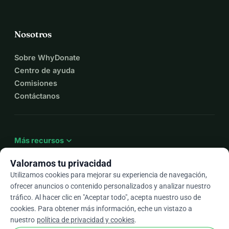
Nosotros
Sobre WhyDonate
Centro de ayuda
Comisiones
Contáctanos
expand_more
Más recursos
Valoramos tu privacidad
Utilizamos cookies para mejorar su experiencia de navegación,
ofrecer anuncios o contenido personalizados y analizar nuestro
arrow_drop_down
Es
tráfico. Al hacer clic en "Aceptar todo", acepta nuestro uso de
cookies. Para obtener más información, eche un vistazo a
★★★★★
4,9 / 5 según más de 500 reseñas
nuestro
política de privacidad y cookies
.