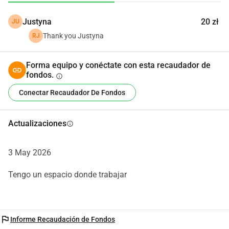
es una idea de negocio, sino también un plan a largo plazo 
Justyna
20 zł
JU
para el crecimiento personal y profesional. Estoy 
comprometido a aprender, mejorar mis habilidades y 
Thank you Justyna
RJ
construir un taller fuerte y sostenible con el tiempo.
Forma equipo y conéctate con esta recaudador de
fondos.
info
Conectar Recaudador De Fondos
Actualizaciones
info
3 May 2026
Tengo un espacio donde trabajar
flag
Informe Recaudación de Fondos