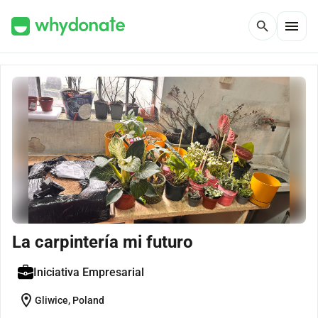
menu
search
La carpintería mi futuro
Iniciativa Empresarial
location_on
Gliwice, Poland