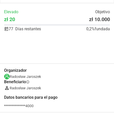
Elevado
Objetivo
zł 20
zł 10.000
77
Días restantes
0,2%
fundada
Compartir
Donar
Organizador
Radosław Jaroszek
Beneficiario
info
Radosław Jaroszek
Datos bancarios para el pago
**************4000