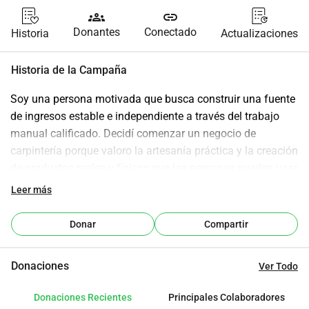
groups
link
Donantes
Conectado
Historia
Actualizaciones
Historia de la Campaña
Soy una persona motivada que busca construir una fuente 
de ingresos estable e independiente a través del trabajo 
manual calificado. Decidí comenzar un negocio de 
carpintería porque valoro la artesanía práctica y la creación 
de productos reales y físicos que las personas pueden usar 
en su vida cotidiana. En el mundo actual, me preocupa el 
Leer más
creciente impacto de la inteligencia artificial en muchos 
trabajos. Esto me ha animado a avanzar hacia una 
Donar
Compartir
profesión que sea más práctica y menos propensa a ser 
reemplazada por la automatización. La carpintería me 
Donaciones
Ver Todo
permite desarrollar una habilidad confiable, trabajar de 
manera independiente y ofrecer algo único que no puede 
Donaciones Recientes
Principales Colaboradores
ser fácilmente producido en masa. Este proyecto no solo 