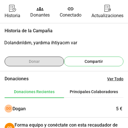
groups
link
Donantes
Conectado
Historia
Actualizaciones
Historia de la Campaña
Dolandırıldım, yardıma ihtiyacım var
Donar
Compartir
Donaciones
Ver Todo
Donaciones Recientes
Principales Colaboradores
Dogan
5 €
DO
Forma equipo y conéctate con esta recaudador de