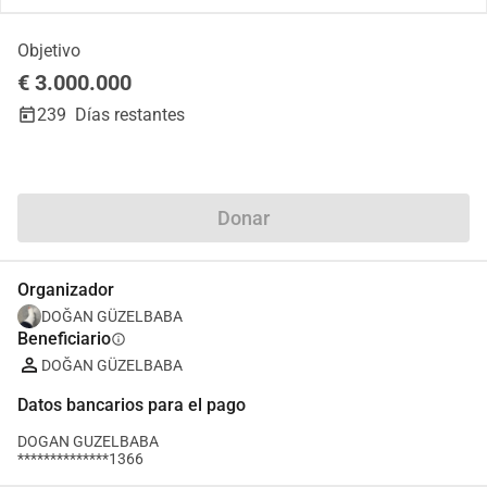
Objetivo
€ 3.000.000
239
Días restantes
Compartir
Donar
Organizador
DOĞAN GÜZELBABA
Beneficiario
info
DOĞAN GÜZELBABA
Datos bancarios para el pago
DOGAN GUZELBABA
**************1366