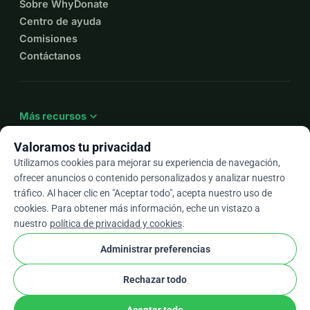
Sobre WhyDonate
Centro de ayuda
Comisiones
Contáctanos
expand_more
Más recursos
Valoramos tu privacidad
Utilizamos cookies para mejorar su experiencia de navegación,
ofrecer anuncios o contenido personalizados y analizar nuestro
arrow_drop_down
Es
tráfico. Al hacer clic en "Aceptar todo", acepta nuestro uso de
cookies. Para obtener más información, eche un vistazo a
★★★★★
4,9 / 5 según más de 500 reseñas
nuestro
política de privacidad y cookies
.
Administrar preferencias
© 2012–2026
WhyDonate
Privacidad y cookies
Rechazar todo
cookie
Términos y condiciones
Configuración de Cookies
stripe
Hecho en Europa
★
Socio Verificado
check