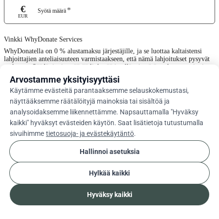
€
*
Syötä määrä
EUR
Vinkki WhyDonate Services
WhyDonatella on 0 % alustamaksu järjestäjille, ja se luottaa kaltaistensi
lahjoittajien anteliaisuuteen varmistaakseen, että nämä lahjoitukset pysyvät
maksutta. Säädä tippin määrää liukusäätimellä tai syötä mukautettu tippi
alle.
Arvostamme yksityisyyttäsi
Käytämme evästeitä parantaaksemme selauskokemustasi,
0%
näyttääksemme räätälöityjä mainoksia tai sisältöä ja
analysoidaksemme liikennettämme. Napsauttamalla "Hyväksy
kaikki" hyväksyt evästeiden käytön. Saat lisätietoja tutustumalla
Anna Mukautettu Vinki
sivuihimme
tietosuoja- ja evästekäytäntö
.
Seuraava
Hallinnoi asetuksia
Hylkää kaikki
arrow_drop_down
Fi
cookie
Hyväksy kaikki