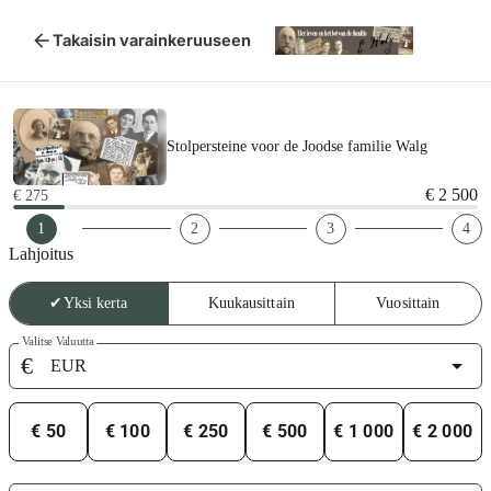
arrow_back
Takaisin varainkeruuseen
Stolpersteine voor de Joodse familie Walg
€ 2 500
€ 275
1
2
3
4
Lahjoitus
✔
Yksi kerta
Kuukausittain
Vuosittain
Valitse Valuutta
€
arrow_drop_down
€ 50
€ 100
€ 250
€ 500
€ 1 000
€ 2 000