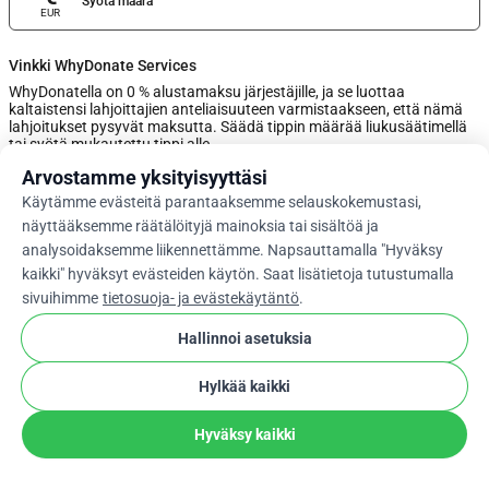
Syötä määrä
EUR
Vinkki WhyDonate Services
WhyDonatella on 0 % alustamaksu järjestäjille, ja se luottaa
kaltaistensi lahjoittajien anteliaisuuteen varmistaakseen, että nämä
lahjoitukset pysyvät maksutta. Säädä tippin määrää liukusäätimellä
tai syötä mukautettu tippi alle.
Arvostamme yksityisyyttäsi
0%
Käytämme evästeitä parantaaksemme selauskokemustasi,
näyttääksemme räätälöityjä mainoksia tai sisältöä ja
analysoidaksemme liikennettämme. Napsauttamalla "Hyväksy
Anna Mukautettu Vinki
kaikki" hyväksyt evästeiden käytön. Saat lisätietoja tutustumalla
sivuihimme
tietosuoja- ja evästekäytäntö
.
Seuraava
Hallinnoi asetuksia
Hylkää kaikki
arrow_drop_down
Fi
cookie
Hyväksy kaikki