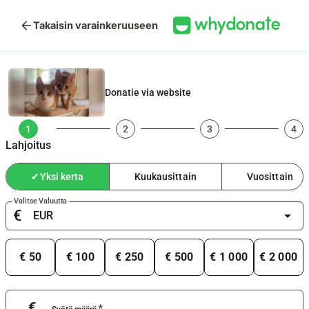
arrow_back
Takaisin varainkeruuseen
Donatie via website
1
2
3
4
Lahjoitus
✔
Yksi kerta
Kuukausittain
Vuosittain
Valitse Valuutta
€
arrow_drop_down
€ 50
€ 100
€ 250
€ 500
€ 1 000
€ 2 000
€
*