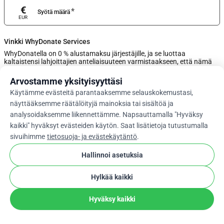
€
*
Syötä määrä
EUR
Vinkki WhyDonate Services
WhyDonatella on 0 % alustamaksu järjestäjille, ja se luottaa
kaltaistensi lahjoittajien anteliaisuuteen varmistaakseen, että nämä
lahjoitukset pysyvät maksutta. Säädä tippin määrää liukusäätimellä
tai syötä mukautettu tippi alle.
Arvostamme yksityisyyttäsi
Käytämme evästeitä parantaaksemme selauskokemustasi,
0%
näyttääksemme räätälöityjä mainoksia tai sisältöä ja
analysoidaksemme liikennettämme. Napsauttamalla "Hyväksy
kaikki" hyväksyt evästeiden käytön. Saat lisätietoja tutustumalla
Anna Mukautettu Vinki
sivuihimme
tietosuoja- ja evästekäytäntö
.
Seuraava
Hallinnoi asetuksia
Hylkää kaikki
arrow_drop_down
Fi
cookie
Hyväksy kaikki