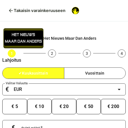
arrow_back
Takaisin varainkeruuseen
Het Nieuws Maar Dan Anders
1
2
3
4
Lahjoitus
✔
Kuukausittain
Vuosittain
Valitse Valuutta
€
arrow_drop_down
€ 5
€ 10
€ 20
€ 50
€ 200
€
*