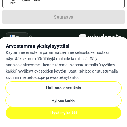
Syötä määrä
EUR
Seuraava
arrow_drop_down
Fi
cookie
Arvostamme yksityisyyttäsi
Käytämme evästeitä parantaaksemme selauskokemustasi,
näyttääksemme räätälöityjä mainoksia tai sisältöä ja
analysoidaksemme liikennettämme. Napsauttamalla "Hyväksy
kaikki" hyväksyt evästeiden käytön. Saat lisätietoja tutustumalla
sivuihimme
tietosuoja- ja evästekäytäntö
.
Hallinnoi asetuksia
Hylkää kaikki
Hyväksy kaikki