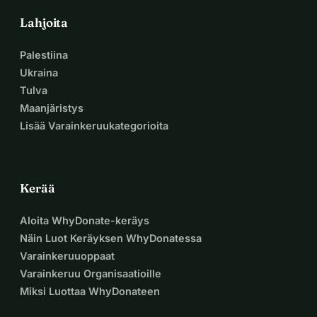
Lahjoita
Palestiina
Ukraina
Tulva
Maanjäristys
Lisää Varainkeruukategorioita
Kerää
Aloita WhyDonate-keräys
Näin Luot Keräyksen WhyDonatessa
Varainkeruuoppaat
Varainkeruu Organisaatioille
Miksi Luottaa WhyDonateen