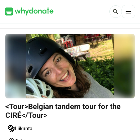
menu
search
<Tour>Belgian tandem tour for the
CIRÉ</Tour>
Liikunta