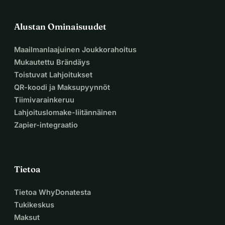
Alustan Ominaisuudet
Maailmanlaajuinen Joukkorahoitus
Mukautettu Brändäys
Toistuvat Lahjoitukset
QR-koodi ja Maksupyynnöt
Tiimivarainkeruu
Lahjoituslomake-liitännäinen
Zapier-integraatio
Tietoa
Tietoa WhyDonatesta
Tukikeskus
Maksut