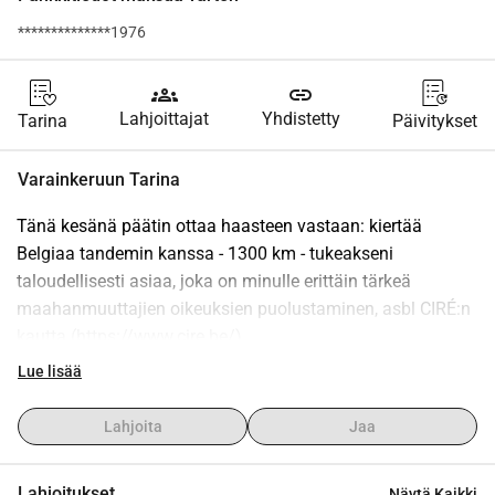
**************1976
groups
link
Lahjoittajat
Yhdistetty
Tarina
Päivitykset
Varainkeruun Tarina
Tänä kesänä päätin ottaa haasteen vastaan: kiertää 
Belgiaa tandemin kanssa - 1300 km - tukeakseni 
taloudellisesti asiaa, joka on minulle erittäin tärkeä 
maahanmuuttajien oikeuksien puolustaminen, asbl CIRÉ:n 
kautta (https://www.cire.be/).
11. elokuuta lähden Lilleltä 18 päivän pyöräretkelle ympäri 
Lue lisää
maata. Enkä ole yksin: 11 ystävääni vuorottelee kanssani 
tandemilla lähes joka päivä. Kaunis inhimillinen, 
Lahjoita
Jaa
kollektiivinen ja solidaarinen seikkailu Antaakseni tälle 
matkalle merkityksen, päätin rahoittaa sen itse: kaikki 
Lahjoitukset
Näytä Kaikki