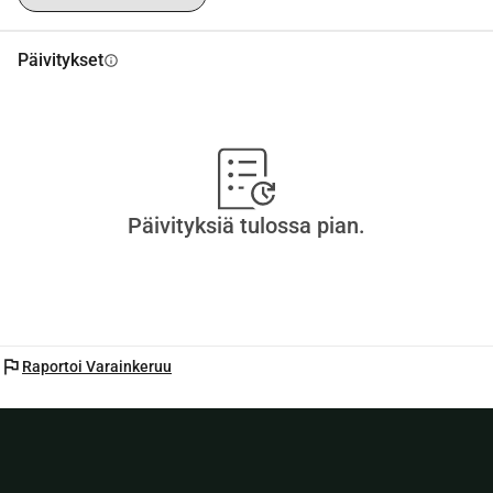
mode=ac_t
Kiitos sydämeni pohjasta tuestanne
Päivitykset
info
Noémie
Päivityksiä tulossa pian.
flag
Raportoi Varainkeruu