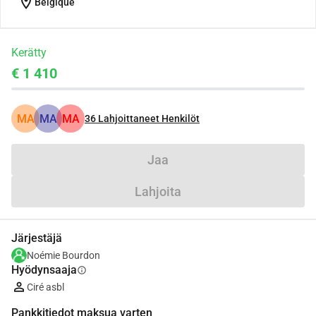
location_on
Belgique
Kerätty
€ 1 410
MA
MA
MA
36
Lahjoittaneet Henkilöt
Jaa
Lahjoita
Järjestäjä
Noémie Bourdon
Hyödynsaaja
info
Ciré asbl
Pankkitiedot maksua varten