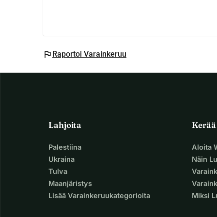
flag
Raportoi Varainkeruu
Lahjoita
Kerää
Palestiina
Aloita
Ukraina
Näin L
Tulva
Varain
Maanjäristys
Varaink
Lisää Varainkeruukategorioita
Miksi 