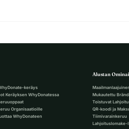
Alustan Omina
 WhyDonate-keräys
Maailmanlaajuine
uot Keräyksen WhyDonatessa
Mukautettu Bränd
keruuoppaat
Toistuvat Lahjoit
eruu Organisaatioille
QR-koodi ja Mak
Luottaa WhyDonateen
Tiimivarainkeruu
Lahjoituslomake-l