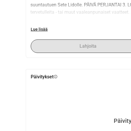
suuntautuen Sete Lidolle. PÄIVÄ PERJANTAI 3. LO
tervetulleita - tai muut vaaleanpunaiset vaatteet. Av
Lue lisää
Lahjoita
Päivitykset
info
Päivit