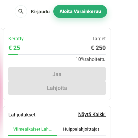
search
Kirjaudu
Aloita Varainkeruu
Kerätty
Target
€ 25
€ 250
10%
rahoitettu
Jaa
Lahjoita
Näytä Kaikki
Lahjoitukset
Viimeaikaiset Lahjoitukset
Huippulahjoittajat