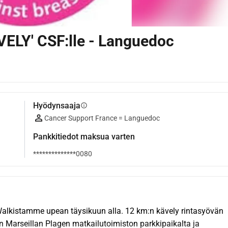
VELY' CSF:lle - Languedoc
Hyödynsaaja
info
Cancer Support France = Languedoc
Pankkitiedot maksua varten
**************0080
kistamme upean täysikuun alla. 12 km:n kävely rintasyövän 
aen Marseillan Plagen matkailutoimiston parkkipaikalta ja 