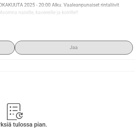
KAKUUTA 2025 - 20:00 Alku. Vaaleanpunaiset rintaliivit 
oinna naisille, kavereille ja koirille!!
Jaa
yksiä tulossa pian.