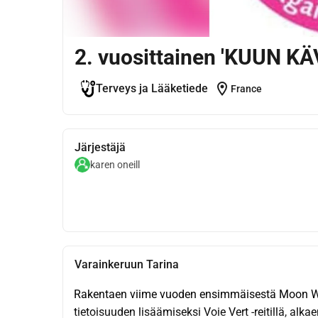
2. vuosittainen 'KUUN KÄ
location_on
Terveys ja Lääketiede
France
Järjestäjä
karen oneill
Varainkeruun Tarina
Rakentaen viime vuoden ensimmäisestä Moon Wal
tietoisuuden lisäämiseksi Voie Vert -reitillä, alk