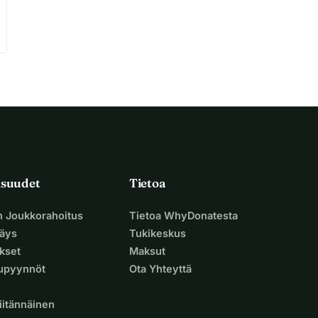
isuudet
Tietoa
n Joukkorahoitus
Tietoa WhyDonatesta
äys
Tukikeskus
ukset
Maksut
supyynnöt
Ota Yhteyttä
iitännäinen