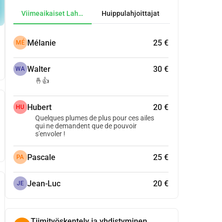
Viimeaikaiset Lahjoitukset
Huippulahjoittajat
Mélanie
25 €
MÉ
Walter
30 €
WA
🤞👍
Hubert
20 €
HU
Quelques plumes de plus pour ces ailes
qui ne demandent que de pouvoir
s'envoler !
Pascale
25 €
PA
Jean-Luc
20 €
JE
Tiimityöskentely ja yhdistyminen