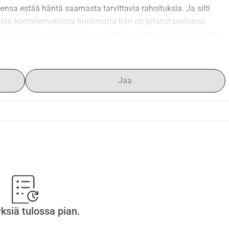
eensa estää häntä saamasta tarvittavia rahoituksia. Ja silti 
sta koettelemuksista huolimatta hän on pitänyt pintansa, 
hän asti.Tänään hänellä on vain yksi pieni askel jäljellä, jotta 
in syvästi, että hän ansaitsee päästä maaliin ja avata uusi 
ltavan eron. Yhdessä voimme muuttaa tämän viimeisen esteen 
allistuvat tähän kauniiseen seikkailuun
Jaa
yksiä tulossa pian.