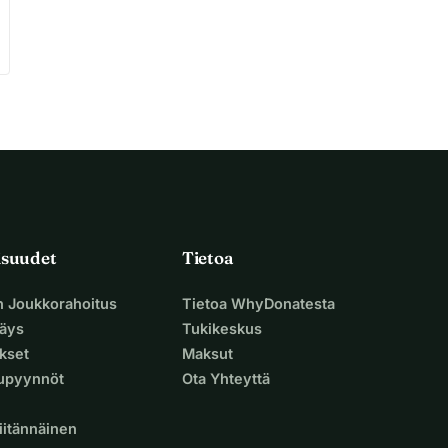
isuudet
Tietoa
n Joukkorahoitus
Tietoa WhyDonatesta
äys
Tukikeskus
ukset
Maksut
supyynnöt
Ota Yhteyttä
iitännäinen