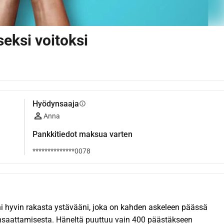
eksi voitoksi
Hyödynsaaja
info
Anna
Pankkitiedot maksua varten
**************0078
i hyvin rakasta ystävääni, joka on kahden askeleen päässä 
saattamisesta. Häneltä puuttuu vain 400 päästäkseen 