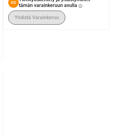
tämän varainkeruun avulla
info
Yhdistä Varainkeruu