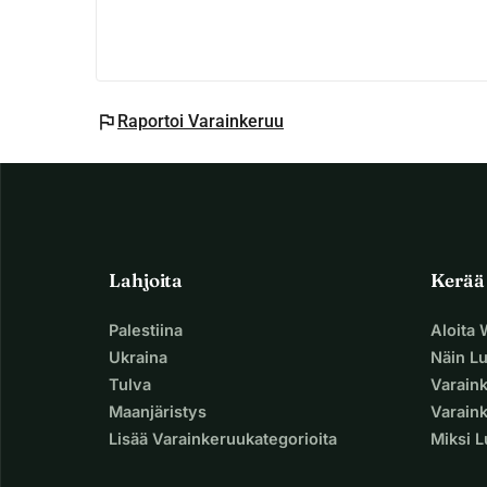
flag
Raportoi Varainkeruu
Lahjoita
Kerää
Palestiina
Aloita
Ukraina
Näin L
Tulva
Varain
Maanjäristys
Varaink
Lisää Varainkeruukategorioita
Miksi 