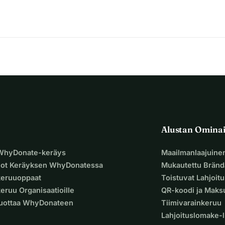
Alustan Omina
 WhyDonate-keräys
Maailmanlaajuine
uot Keräyksen WhyDonatessa
Mukautettu Bränd
keruuoppaat
Toistuvat Lahjoit
eruu Organisaatioille
QR-koodi ja Mak
Luottaa WhyDonateen
Tiimivarainkeruu
Lahjoituslomake-l