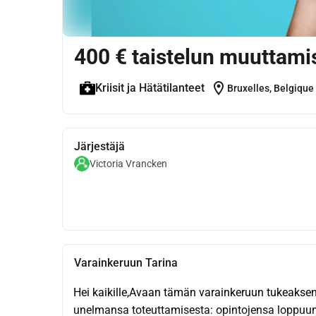
400 € taistelun muuttamis
location_on
Kriisit ja Hätätilanteet
Bruxelles, Belgique
Järjestäjä
Victoria Vrancken
Varainkeruun Tarina
Hei kaikille,Avaan tämän varainkeruun tukeaksen
unelmansa toteuttamisesta: opintojensa loppuun