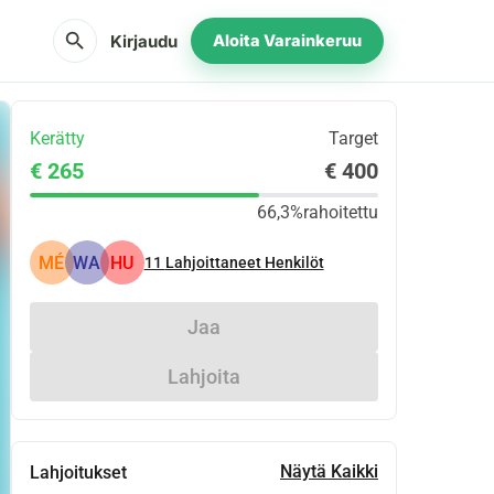
search
Kirjaudu
Aloita Varainkeruu
Kerätty
Target
€ 265
€ 400
66,3%
rahoitettu
MÉ
WA
HU
11
Lahjoittaneet Henkilöt
Jaa
Lahjoita
Näytä Kaikki
Lahjoitukset