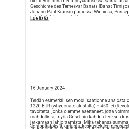
oli internointina neuropsykiatrisessa sairaalass
Geschichte des Temesvar Banats [Banat Timișoara
Johann Paul Krausin painossa Wienissä, Prinseps
sekä kahdeksan taulukkoa levyineen ja arvokas B
Lue lisää
poliittista historiaa muinaisista ajoista, väestöra
romanialaista väestöä. Kirjan toinen osa kuvaa m
mineraali- ja lämpövesiä. Kahdeksan levyä havain
antiikkiesineitä siihen mennessä. Erinomainen arv
loppuun. Historiallisesti tarkasteltuna kirja on p
tapoja ja uskomuksia.
16 January 2024
Teidän esimerkillisen mobilisaationne ansios
1220 EUR (whydonate-alustalla) + 450 lei (Revo
tavoitetta, jonka olemme asettaneet, jotta voimm
mahdollista, myös Griselinin kahden teoksen kus
jatkamaan lahjoittamista. Mikä tahansa summa o
Johtopäätöksiä kartasta, keskustelujen perusteell
"repatrioinnin" kustannukset yhdestä palasta Bana