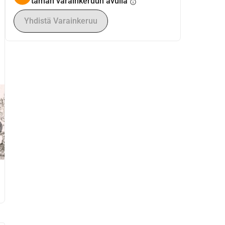
tämän varainkeruun avulla
info
Yhdistä Varainkeruu