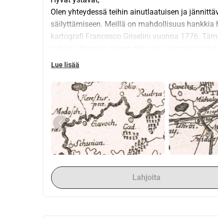
Olen yhteydessä teihin ainutlaatuisen ja jännittä
säilyttämiseen. Meillä on mahdollisuus hankkia ha
kartografi Francesco Griselini vuonna 1776. Tämä
todistus Banatin alueen rikkaasta historiasta ja 
äärimmäisen harvinainen artefakti, jolla on vain k
Lue lisää
Bavarische Staatsbibliothekissa.
Kartta oli yksi niistä kartoista, joita esiteltiin 
Tactile Illusions on Maps at the Harvard Map Coll
David Weimer totesi: 
[Kartta havainnollistaa] oikean kokoisia väli
lyijykynää, viivotinta itse kartan vieressä: tämä
kaivertajansa, Augustinus Cipps, leikkivät näk
filosofisiin keskusteluihin, jotka sanovat, e
todellisen koon.
Lahjoita
Miksi tämä kartta on tärkeä?
Griselinin kartta on enemmän kuin maantieteellinen