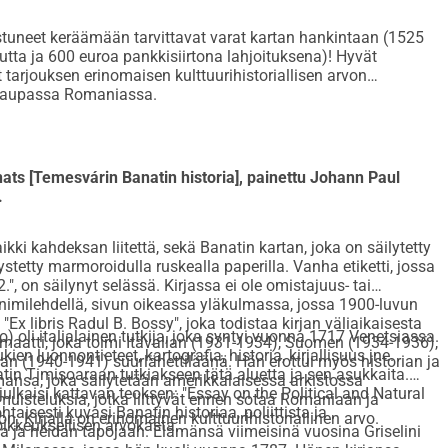
nistuneet keräämään tarvittavat varat kartan hankintaan (1525
tta ja 600 euroa pankkisiirtona lahjoituksena)! Hyvät
 tarjouksen erinomaisen kulttuurihistoriallisen arvon
tokaupassa Romaniassa.
ats [Temesvárin Banatin historia], painettu Johann Paul
.
kki kahdeksan liitettä, sekä Banatin kartan, joka on säilytetty
stetty marmoroidulla ruskealla paperilla. Vanha etiketti, jossa
", on säilynyt selässä. Kirjassa ei ole omistajuus- tai
n nimilehdellä, sivun oikeassa yläkulmassa, jossa 1900-luvun
"Ex libris Radul B. Bossy", joka todistaa kirjan väliaikaisesta
) oli italialainen tutkija, joka syntyi vuonna 1717 Venetsiassa.
maatti, joka toimi Itävallan (1931-1934), Suomen (1934-1936),
en luonnontieteet, kartografia, historia, kirjallisuus jne.
an (1940-1941) suurlähettiläänä. Hän erottui myös historian ja
tin Timișoaraan tutkiakseen tätä aluetta ja sen asukkaita.
mansa, joka säilytetään amerikkalaisessa arkistossa
julkaisi kattavan teoksen: "Essay on the Political and Natural
 muisteluksia, jotka liittyvät ennen sotaa Romaniaan ja
taisesti kuvasi Banatin historiaa, poliittista ja
Kirjalla on erinomainen kulttuurihistoriallinen arvo.
oikkeuksellisen arvokasta.
 ja heidän tapojaan. Elämänsä viimeisinä vuosina Griselini