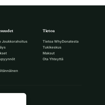
isuudet
Tietoa
n Joukkorahoitus
Tietoa WhyDonatesta
äys
Tukikeskus
ukset
Maksut
supyynnöt
Ota Yhteyttä
iitännäinen