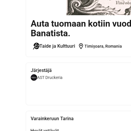
Auta tuomaan kotiin vuode
Banatista.
location_on
Taide ja Kulttuuri
Timișoara, Romania
Järjestäjä
AST Druckeria
Varainkeruun Tarina
Hyvät ystävät,