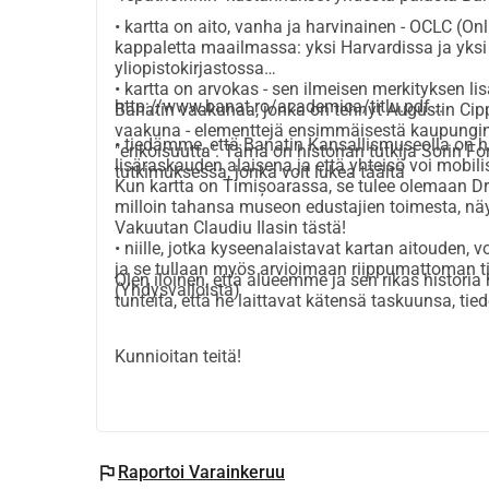
• kartta on aito, vanha ja harvinainen -
OCLC
(Onl
kappaletta maailmassa: yksi Harvardissa ja yksi
yliopistokirjastossa
• kartta on arvokas - sen ilmeisen merkityksen lisä
http://www.banat.ro/academica/titlu.pdf
...
Banatin vaakunaa, jonka on tehnyt Augustin Cipp
vaakuna - elementtejä ensimmäisestä kaupungin
• tiedämme, että
Banatin Kansallismuseolla
on ha
"erikoisuutta". Tämä on historian tutkija Sorin 
lisäraskauden alaisena ja että yhteisö voi mobi
tutkimuksessa, jonka voit lukea täältä
Kun kartta on Timișoarassa, se tulee olemaan
Dr
milloin tahansa museon edustajien toimesta, näytt
Vakuutan
Claudiu Ilasin
tästä!
• niille, jotka kyseenalaistavat kartan aitouden, v
ja se tullaan myös arvioimaan riippumattoman t
Olen iloinen, että alueemme ja sen rikas historia
(Yhdysvalloista)
tunteita, että he laittavat kätensä taskuunsa, ti
Kunnioitan teitä!
flag
Raportoi Varainkeruu