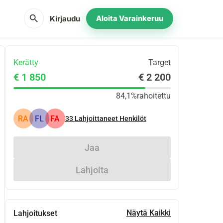
search
Kirjaudu
Aloita Varainkeruu
Kerätty
Target
€ 1 850
€ 2 200
84,1%
rahoitettu
RA
FL
FA
33
Lahjoittaneet Henkilöt
Jaa
Lahjoita
Näytä Kaikki
Lahjoitukset