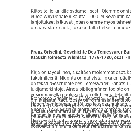
Kiitos teille kaikille sydämellisesti! Olemme on
euroa WhyDonate:n kautta, 1000 lei Revolutin kau
lahjoitukset jatkuvat, joten olemme myös tehneet
omaavasta kirjasta, joka on tällä hetkellä huu
Franz Griselini, Geschichte Des Temesvarer Ban
Krausin toimesta Wienissä, 1779-1780, osat I-II
Kirja on täydellinen, sisältäen molemmat osat, kai
faksimileenä. Nidonta on pahvista, joka on päälly
on teksti "Geschichte des Temeswarer. Banats.1.2.
lukijamerkintöjä. Ainoa bibliografinen todiste o
ensimmäisellä puoliskolla on ollut leima tekstillä 
Francesco Griselini (1717, Venetsia - 1787, Milano
omistajasta. Radu Bossy oli romanialainen diplo
Hänen toimintansa kattoi useita aloja, mukaan luki
Unkarin (1936-1939), Italian (1939-1940) ja Saks
Vuonna 1774 Griselini aloitti pitkän matkan Bana
julkaisutoiminnan alalla. Hänen asiakirjakokoel
Kahden ja puolen vuoden jälkeen täällä Griselini 
(Stanfordin yliopistossa Kaliforniassa), sisältää
History of Banat Timișoara", jossa hän yksityiskoh
sodanjälkeiseen romanialaiseen maahanmuuttoon. 
Griselinin työ Banat Timișoaran historiasta on p
sosioekonomista rakennetta sekä Banatin kansaa