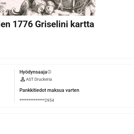
n 1776 Griselini kartta
Hyödynsaaja
info
AST Druckeria
Pankkitiedot maksua varten
**************2954