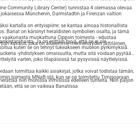
ine Community Library Center) tunnistaa 4 olemassa olevaa
 jokaisessa Münchenin, Darmstadtin ja Firenzan valtion
ksi kartalla on erityispiirre: se kantaa ainoaa historiallista
s. Banat on kärsinyt heraldisten symbolien osalta, ja tämä
 vaakunasta muokattuna Cippsin toimesta - edustaa
nkintarahasto. Ja on erittäin hyvä, että se ei ole
Forțiun kuvaus, joka on alueemme menneisyyden jättiläinen,
lisoitua kuten se on tehnyt tukeakseen museon pyrkimyksiä.
uckeria
-yhdistyksen omaisuutta, mutta sitä voidaan pyytää
elyitä varten, joko tilapäisissä tai pysyvissä näyttelyissä.
oidaan toimittaa kaikki asiakirjat, jotka voivat todistaa tämän,
iimin toimesta MNaB:stä, kun se on toimitettu Timișoaraan
 herättää niin monissa ihmisissä edelleen tunteita. Niin paljon
edetään, että se on vaikeaa Banatissa