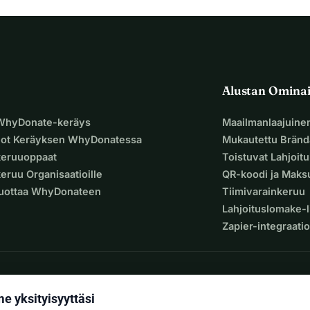
Alustan Omina
 WhyDonate-keräys
Maailmanlaajuine
uot Keräyksen WhyDonatessa
Mukautettu Bränd
keruuoppaat
Toistuvat Lahjoit
eruu Organisaatioille
QR-koodi ja Mak
Luottaa WhyDonateen
Tiimivarainkeruu
Lahjoituslomake-l
Zapier-integraatio
 yksityisyyttäsi