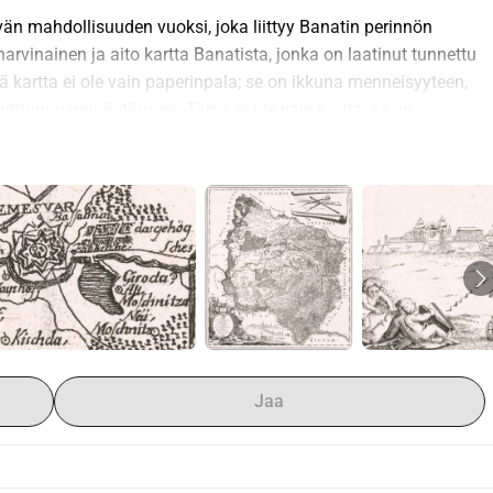
vän mahdollisuuden vuoksi, joka liittyy Banatin perinnön 
rvinainen ja aito kartta Banatista, jonka on laatinut tunnettu 
 kartta ei ole vain paperinpala; se on ikkuna menneisyyteen, 
kulttuuriperinnöstämme. Tämä ei ole vain kartta; se on 
aksi julkisesti tunnettua kopiota, yksi Harvardissa ja toinen 
Harvardin karttakokoelman näyttelyssä 
Look But Don t Touch: 
ection. 
 Kuvaillessaan karttaa, Harvardin karttakirjastojohtaja 
neitä kartan tekemiseen kompassia, 1700-luvun mekaanista 
 abstrakti ja skaalattu kuvaus tilasta . . . Griselini ja hänen 
emisen joustavuudella, vaikka he tarttuvat myös joihinkin 
ttä tarvitsemme kosketusta ymmärtääksemme esineiden 
Jaa
 esitys; se on aarreaitta historiallisista näkemyksistä, joka 