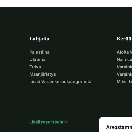
Lahjoita
Kerää
Palestiina
Aloita
Ukraina
Näin L
Tulva
Varain
Maanjäristys
Varaink
Lisää Varainkeruukategorioita
Miksi 
expand_more
Lisää resursseja
Arvostamme