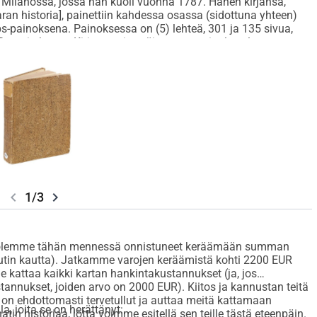
a Milanossa, jossa hän kuoli vuonna 1787. Hänen kirjansa,
n historia], painettiin kahdessa osassa (sidottuna yhteen)
-painoksena. Painoksessa on (5) lehteä, 301 ja 135 sivua,
anatin kartta. Kirjan ensimmäinen osa esittelee alueen
kennetta ja etnisiä ryhmiä, jotka asuttavat Banatia, erityisesti
aantieteellistä ja geologista kehystä, mineraalivarantoja sekä
nollistaa pääasiassa Banatissa säilyneitä tai löydettyjä
o on suurella Banatin kartalla, joka on yleensä liitetty osan
erusteellisin Banatista ja sen romaneista, kuvaillen jopa kansan
chevron_left
chevron_right
1/3
ta olemme tähän mennessä onnistuneet keräämään summan
lutin kautta). Jatkamme varojen keräämistä kohti 2200 EUR
e kattaa kaikki kartan hankintakustannukset (ja, jos
tannukset, joiden arvo on 2000 EUR). Kiitos ja kannustan teitä
n ehdottomasti tervetullut ja auttaa meitä kattamaan
a, joita se on herättänyt:
tin historiaa, jotta voimme esitellä sen teille tästä eteenpäin.