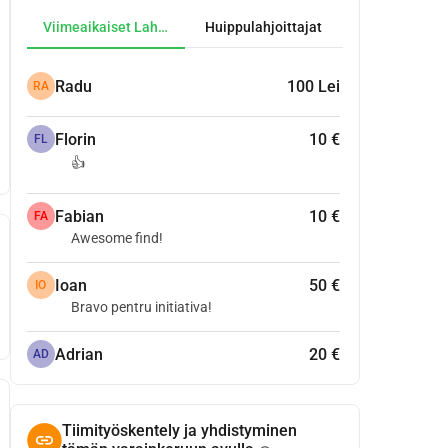
Viimeaikaiset Lahjoitukset
Huippulahjoittajat
Radu
100 Lei
RA
Florin
10 €
FL
👍
Fabian
10 €
FA
Awesome find!
Ioan
50 €
IO
Bravo pentru initiativa!
Adrian
20 €
AD
Tiimityöskentely ja yhdistyminen