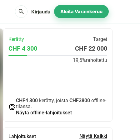
search
Kirjaudu
Aloita Varainkeruu
Kerätty
Target
CHF 4 300
CHF 22 000
19,5%
rahoitettu
Jaa
Lahjoita
CHF4 300
kerätty, joista
CHF3800
offline-
savings
tilassa.
Näytä offline-lahjoitukset
Näytä Kaikki
Lahjoitukset