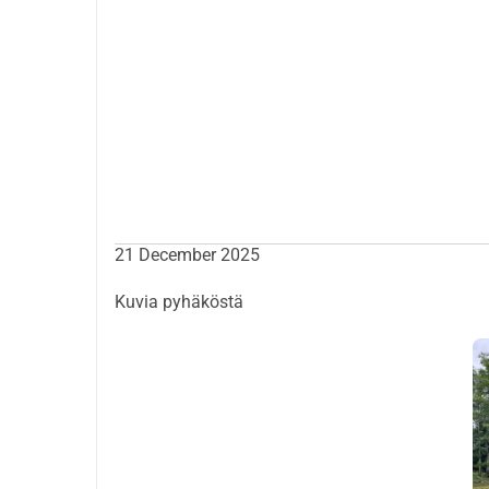
hengellistä parantumista. Tunsin jälleen oloni t
äitini, isäni, neljä veljeäni, viisi lastani ja kuusi l
Loimme pyhäkkö suojellaksemme elämää, kasvisto
laguuneista. Meitä liittyi muita ihmisiä, jotka
Kuitenkin kohtaamme tällä hetkellä uhkia ihmisil
lajeja kaupallisiin tarkoituksiin. Olemme tehneet
saaneet vastausta. Siksi vetoamme apuun, jotta
Olemme tällä hetkellä maksamassa 22 hehtaarin 
jatkamaan työtämme. Kutsumme myös kaikkia, jotka
21 December 2025
ottamaan meihin yhteyttä.
Kiitos huomiostanne, ja toivomme kuulevamme te
Kuvia pyhäköstä
Ystävällisin terveisin,
Rama Chicara ja perhe
Tämä varainkeruukampanja on järjestänyt Soph
Kaikki kerätyt varat siirretään kokonaisuudess