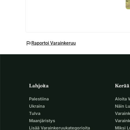
flag
Raportoi Varainkeruu
Lahjoita
Kerää
Palestiina
Aloita
Ukraina
Näin L
Tulva
Varain
Maanjäristys
Varaink
Lisää Varainkeruukategorioita
Miksi 