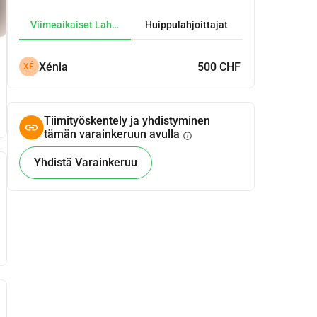
Viimeaikaiset Lahjoitukset
Huippulahjoittajat
Xénia
500 CHF
XÉ
Tiimityöskentely ja yhdistyminen
tämän varainkeruun avulla
info
Yhdistä Varainkeruu