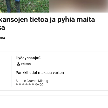
kansojen tietoa ja pyhiä maita
sa
land
Hyödynsaaja
info
Wilson
Pankkitiedot maksua varten
Sophie Graven Minnig
**************9409