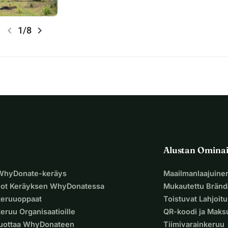
chevron_left
chevron_right
1/8
Alustan Omina
 WhyDonate-keräys
Maailmanlaajuine
uot Keräyksen WhyDonatessa
Mukautettu Bränd
keruuoppaat
Toistuvat Lahjoit
eruu Organisaatioille
QR-koodi ja Mak
Luottaa WhyDonateen
Tiimivarainkeruu