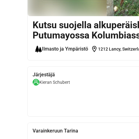
Kutsu suojella alkuperäis
Putumayossa Kolumbias
location_on
Ilmasto ja Ympäristö
1212 Lancy, Switzer
Järjestäjä
Kieran Schubert
Varainkeruun Tarina