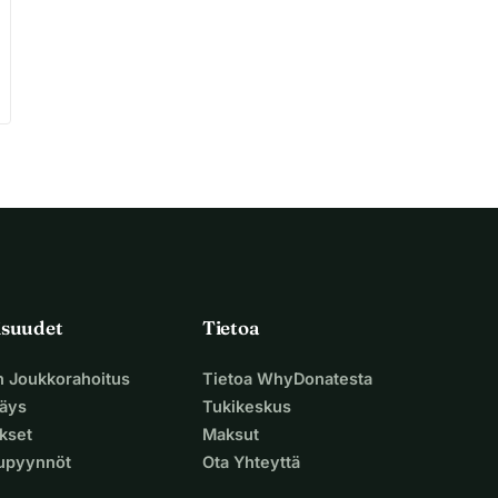
isuudet
Tietoa
n Joukkorahoitus
Tietoa WhyDonatesta
äys
Tukikeskus
ukset
Maksut
supyynnöt
Ota Yhteyttä