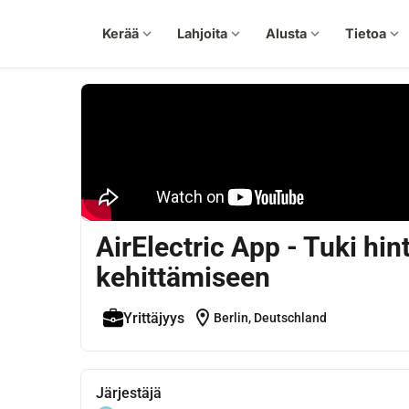
Kerää
expand_more
Lahjoita
expand_more
Alusta
expand_more
Tietoa
expand_more
AirElectric App - Tuki hi
kehittämiseen
location_on
Yrittäjyys
Berlin, Deutschland
Järjestäjä