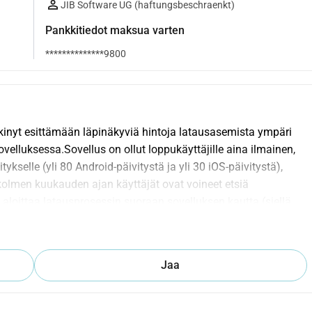
JIB Software UG (haftungsbeschraenkt)
Pankkitiedot maksua varten
**************9800
rkinyt esittämään läpinäkyviä hintoja latausasemista ympäri 
elluksessa.Sovellus on ollut loppukäyttäjille aina ilmainen, 
kselle (yli 80 Android-päivitystä ja yli 30 iOS-päivitystä), 
 kolmen kuukauden ajan käyttäjät ovat voineet etsiä 
loittaa latausprosessin suoraan sovelluksen kautta (siellä, 
AC-latausasemilla).Ad-Hoc-hintojen lisäksi sovellus tarjoaa 
artta suodatin omalla hintatiedolla ja mukaan lukien AC-
d-Hoc-hinnat ja mahdollisuuden suodattaa ja verrata Ad-Hoc-
Jaa
ittisuunnittelu Ad-Hoc-suodattimella, mutta myös muita, itse 
lle latausasemalle, mukaan lukien Tesla Supercharger 
 Ad-Hoc-linkitys latausprosessin suoraan aloittamiseen. 