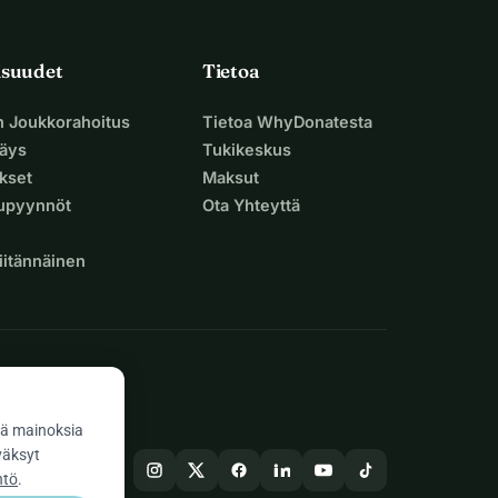
isuudet
Tietoa
n Joukkorahoitus
Tietoa WhyDonatesta
äys
Tukikeskus
ukset
Maksut
supyynnöt
Ota Yhteyttä
iitännäinen
ä mainoksia
väksyt
ntö
.