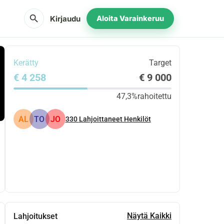
search
Kirjaudu
Aloita Varainkeruu
Kerätty
Target
€ 4 258
€ 9 000
47,3%
rahoitettu
AL
TO
JO
330
Lahjoittaneet Henkilöt
Jaa
Lahjoita
Näytä Kaikki
Lahjoitukset