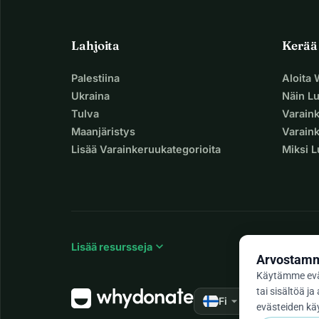
Lahjoita
Kerää
Palestiina
Aloita
Ukraina
Näin L
Tulva
Varain
Maanjäristys
Varaink
Lisää Varainkeruukategorioita
Miksi 
expand_more
Lisää resursseja
Arvostamme
Käytämme evä
tai sisältöä 
arrow_drop_down
★★★★★
Fi
4,9
evästeiden käy