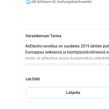
JIB Software UG (haftungsbeschraenkt)
Varainkeruun Tarina
AirElectric-sovellus on vuodesta 2019 lähtien py
Eurooppaa selkeässä ja käyttäjäystävällisessä sov
mutta se aiheuttaa suuria kustannuksia jatkokehity
hintapäivityksille ja palvelinkustannuksille.Noin
kohdennetusti Ad-Hoc-latausasemien paikkoja ja a
missä korttimaksua ei hyväksytä, esim. Edeka tai 
Lue lisää
monia muita hyödyllisiä ominaisuuksia: Ad-Hoc-k
latausasemat Sovellus näyttää myös edulliset A
Lahjoita
hintoja tai aloittaa lataus suoraan Ad-Hoc:lla. Re
esiasetettuja suodattimia Hinta vertailu jokaise
Latausasemien reaaliaikainen tila, mukaan lukien