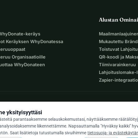
Alustan Omina
 WhyDonate-keräys
Maailmanlaajuine
uot Keräyksen WhyDonatessa
Mukautettu Bränd
keruuoppaat
Toistuvat Lahjoit
eruu Organisaatioille
QR-koodi ja Mak
Luottaa WhyDonateen
Tiimivarainkeruu
Lahjoituslomake-l
Zapier-integraatio
 yksityisyyttäsi
steitä parantaaksemme selauskokemustasi, näyttääksemme räätälöityj
ja analysoidaksemme liikennettämme. Napsauttamalla "Hyväksy kaikki" hy
 / 5 yli 500 arvostelun perusteella
tön. Saat lisätietoja tutustumalla sivuihimme
tietosuoja- ja evästekäytä