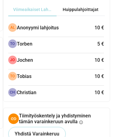
Viimeaikaiset Lahjoitukset
Huippulahjoittajat
Anonyymi lahjoitus
10 €
AL
Torben
5 €
TO
Jochen
10 €
JO
Tobias
10 €
TO
Christian
10 €
CH
Tiimityöskentely ja yhdistyminen
tämän varainkeruun avulla
info
Yhdistä Varainkeruu