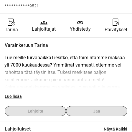
**************9521
groups
link
Lahjoittajat
Yhdistetty
Tarina
Päivitykset
Varainkeruun Tarina
Tue meille turvapaikkaTiesitkö, että toimintamme maksaa 
yli 7000 kuukaudessa? Ymmärrät varmasti, ettemme voi 
rahoittaa tätä täysin itse. Tukesi merkitsee paljon 
koirillemme. Jokainen pieni panos auttaa meitä! 
Koiraturvapaikkamme on yhdistys, joten voit olla varma, 
että lahjasi hyödyttää eläimiä.Vain teidän lahjojenne 
Lue lisää
ansiosta hyväntekeväisyystyömme voi jatkua! Kiitos, että 
mahdollistatte työmme ja annatte koirille, joita autamme, 
Lahjoita
Jaa
osan elämästänne. Saat aina verotodistuksesi seuraavan 
vuoden helmikuussa.
Lahjoitukset
Näytä Kaikki