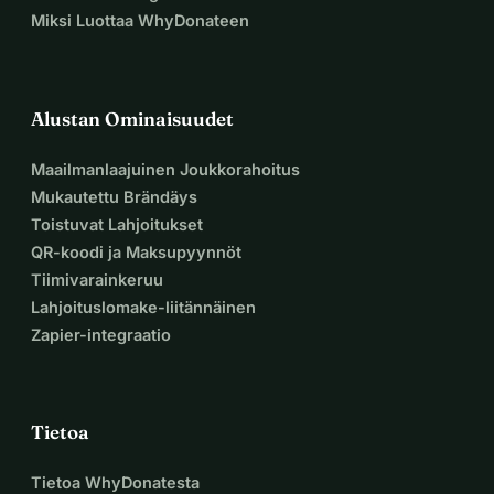
Miksi Luottaa WhyDonateen
Alustan Ominaisuudet
Maailmanlaajuinen Joukkorahoitus
Mukautettu Brändäys
Toistuvat Lahjoitukset
QR-koodi ja Maksupyynnöt
Tiimivarainkeruu
Lahjoituslomake-liitännäinen
Zapier-integraatio
Tietoa
Tietoa WhyDonatesta