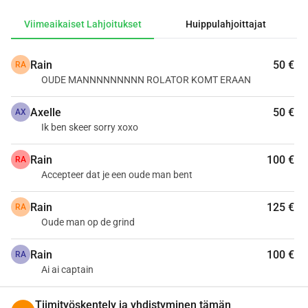
Viimeaikaiset Lahjoitukset
Huippulahjoittajat
Rain
50 €
RA
OUDE MANNNNNNNNN ROLATOR KOMT ERAAN
Axelle
50 €
AX
Ik ben skeer sorry xoxo
Rain
100 €
RA
Accepteer dat je een oude man bent
Rain
125 €
RA
Oude man op de grind
Rain
100 €
RA
Ai ai captain
Tiimityöskentely ja yhdistyminen tämän