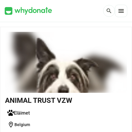
menu
search
ANIMAL TRUST VZW
Eläimet
location_on
Belgium