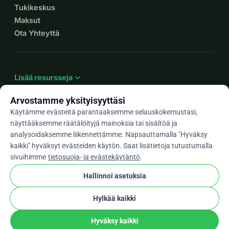
Tukikeskus
Maksut
Ota Yhteyttä
expand_more
Lisää resursseja
Arvostamme yksityisyyttäsi
Käytämme evästeitä parantaaksemme selauskokemustasi,
näyttääksemme räätälöityjä mainoksia tai sisältöä ja
arrow_drop_down
Fi
analysoidaksemme liikennettämme. Napsauttamalla "Hyväksy
kaikki" hyväksyt evästeiden käytön. Saat lisätietoja tutustumalla
★★★★★
4,9 / 5 yli 500 arvostelun perusteella
sivuihimme
tietosuoja- ja evästekäytäntö
.
Hallinnoi asetuksia
© 2012–2026
WhyDonate
Yksityisyys ja evästeet
Hylkää kaikki
cookie
Käyttöehdot
Evästeasetukset
stripe
Tehty Euroopassa
★
Vahvistettu Kumppani
check
Hyväksy kaikki