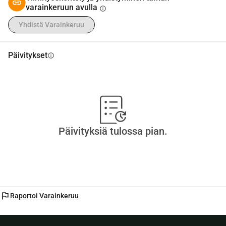
varainkeruun avulla
info
Yhdistä Varainkeruu
Päivitykset
info
Päivityksiä tulossa pian.
flag
Raportoi Varainkeruu