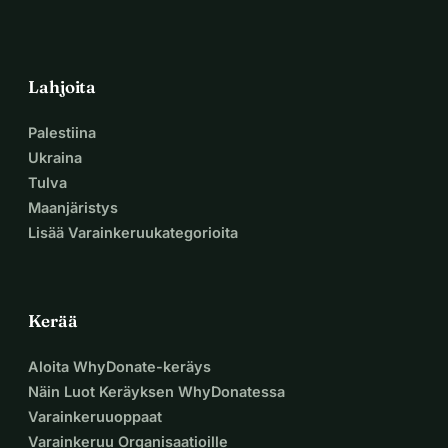
Lahjoita
Palestiina
Ukraina
Tulva
Maanjäristys
Lisää Varainkeruukategorioita
Kerää
Aloita WhyDonate-keräys
Näin Luot Keräyksen WhyDonatessa
Varainkeruuoppaat
Varainkeruu Organisaatioille