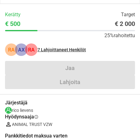
Kerätty
Target
€ 500
€ 2 000
25%
rahoitettu
RA
AX
RA
7
Lahjoittaneet Henkilöt
Jaa
Lahjoita
Järjestäjä
rico lievens
Hyödynsaaja
info
ANIMAL TRUST VZW
Pankkitiedot maksua varten