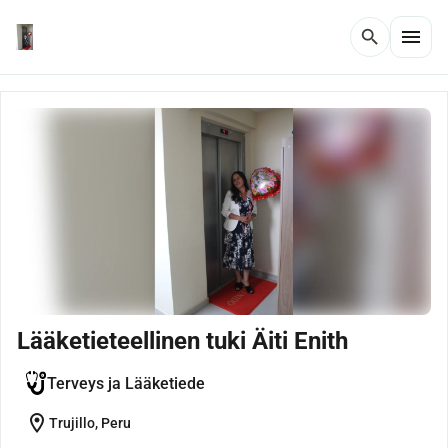
menu
search
Lääketieteellinen tuki Äiti Enith
Terveys ja Lääketiede
location_on
Trujillo, Peru