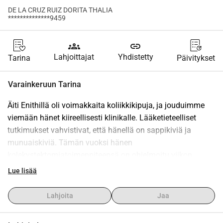
DE LA CRUZ RUIZ DORITA THALIA
**************9459
groups
link
Lahjoittajat
Yhdistetty
Tarina
Päivitykset
Varainkeruun Tarina
Äiti Enithillä oli voimakkaita koliikkikipuja, ja jouduimme 
viemään hänet kiireellisesti klinikalle. Lääketieteelliset 
tutkimukset vahvistivat, että hänellä on sappikiviä ja 
munuaiskiviä. Tämän vuoksi hänen 
kolekystektomiatoimenpiteensä on ohjelmoitu viikon 
päähän, kun jatkamme hoitoa, jotta sappirakon tulehdus 
Lue lisää
laskisi ja kaikki olisi turvallisempaa ennen toimenpidettä.
Olemme kattaneet osan kuluista, mutta puuttuu vielä 3,486 
Lahjoita
Jaa
dollaria leikkauksen ja hoidon loppuunsaattamiseksi 
klinikalla.