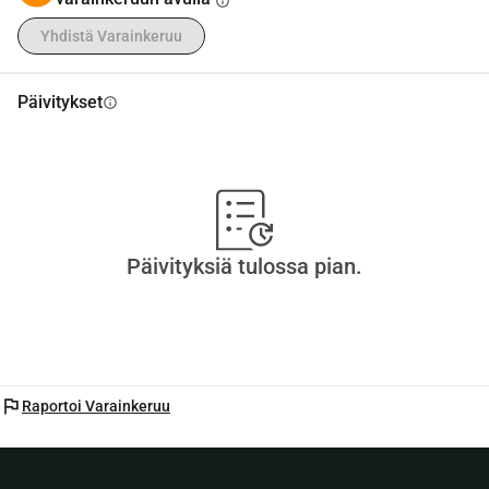
info
Yhdistä Varainkeruu
Päivitykset
info
Päivityksiä tulossa pian.
flag
Raportoi Varainkeruu