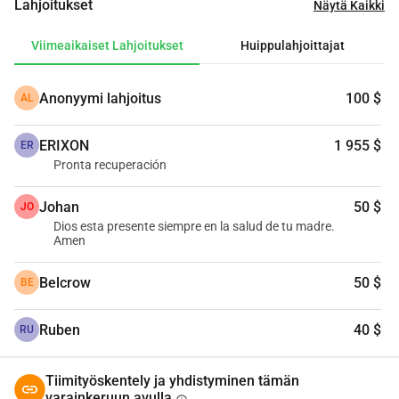
Lahjoitukset
Näytä Kaikki
Olen luonut tämän kampanjan niille, jotka haluavat tukea 
täysin vapaaehtoisesti.
Viimeaikaiset Lahjoitukset
Huippulahjoittajat
Kiitos sydämellisesti kaikista solidaarisuuden, hyvän 
energian ja rakkauden osoituksista.
Anonyymi lahjoitus
100 $
AL
ERIXON
1 955 $
ER
Pronta recuperación
Johan
50 $
JO
Dios esta presente siempre en la salud de tu madre.
Amen
Belcrow
50 $
BE
Ruben
40 $
RU
Tiimityöskentely ja yhdistyminen tämän
varainkeruun avulla