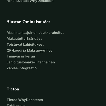
Miksi Luottaa WhyDonateen
Alustan Ominaisuudet
Maailmanlaajuinen Joukkorahoitus
Mukautettu Brändäys
Toistuvat Lahjoitukset
QR-koodi ja Maksupyynnöt
Tiimivarainkeruu
Lahjoituslomake-liitännäinen
Zapier-integraatio
Tietoa
Tietoa WhyDonatesta
Tukikeskus