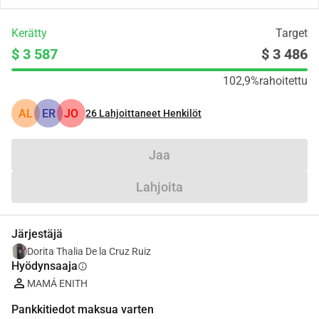
Kerätty
Target
$ 3 587
$ 3 486
102,9%
rahoitettu
AL
ER
JO
26
Lahjoittaneet Henkilöt
Jaa
Lahjoita
Järjestäjä
Dorita Thalia De la Cruz Ruiz
Hyödynsaaja
info
MAMÁ ENITH
Pankkitiedot maksua varten