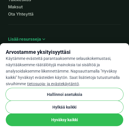
Maksut
Ota Yhteyttä
expand_more
Lisää resursseja
Arvostamme yksityisyyttäsi
Käytämme evästeitä parantaaksemme selauskokemustasi,
näyttääksemme räätälöityjä mainoksia tai sisältöä ja
arrow_drop_down
Fi
analysoidaksemme liikennettämme. Napsauttamalla "Hyväksy
kaikki" hyväksyt evästeiden käytön. Saat lisätietoja tutustumalla
★★★★★
4,9 / 5 yli 500 arvostelun perusteella
sivuihimme
tietosuoja- ja evästekäytäntö
.
Hallinnoi asetuksia
© 2012–2026
WhyDonate
Yksityisyys ja evästeet
Hylkää kaikki
cookie
Käyttöehdot
Evästeasetukset
stripe
Tehty Euroopassa
★
Vahvistettu Kumppani
check
Hyväksy kaikki