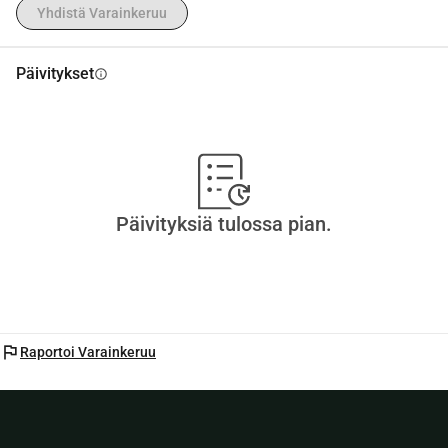
Yhdistä Varainkeruu
Päivitykset
info
Päivityksiä tulossa pian.
flag
Raportoi Varainkeruu