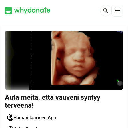
menu
search
Auta meitä, että vauveni syntyy
terveenä!
Humanitaarinen Apu