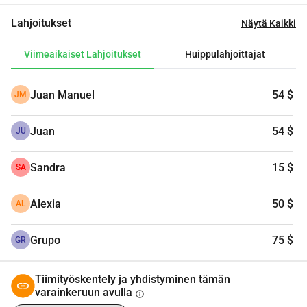
Lahjoitukset
Näytä Kaikki
Viimeaikaiset Lahjoitukset
Huippulahjoittajat
Juan Manuel
54 $
JM
Juan
54 $
JU
Sandra
15 $
SA
Alexia
50 $
AL
Grupo
75 $
GR
Tiimityöskentely ja yhdistyminen tämän
varainkeruun avulla
info