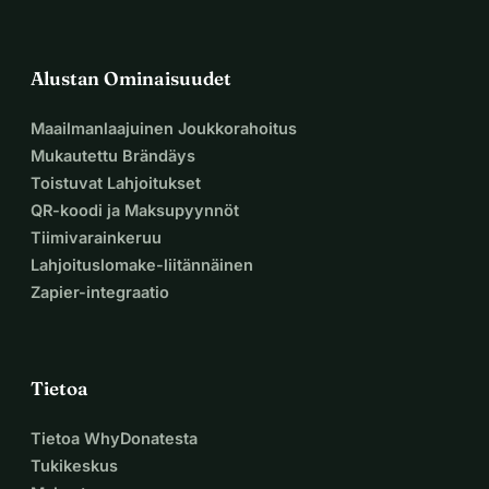
Alustan Ominaisuudet
Maailmanlaajuinen Joukkorahoitus
Mukautettu Brändäys
Toistuvat Lahjoitukset
QR-koodi ja Maksupyynnöt
Tiimivarainkeruu
Lahjoituslomake-liitännäinen
Zapier-integraatio
Tietoa
Tietoa WhyDonatesta
Tukikeskus