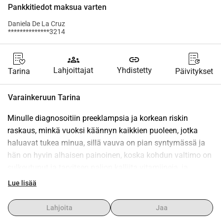
Pankkitiedot maksua varten
Daniela De La Cruz
**************3214
groups
link
Lahjoittajat
Yhdistetty
Tarina
Päivitykset
Varainkeruun Tarina
Minulle diagnosoitiin preeklampsia ja korkean riskin 
raskaus, minkä vuoksi käännyn kaikkien puoleen, jotka 
haluavat tukea minua, sillä vauva on pian syntymässä ja 
hän on hyvin alhaisen painoinen, koska kohdun valtimo on 
sulkeutunut ja tarvitsen paljon kalliita vitamiineja, ja 
synnytys tulee olemaan kalliimpi.Olen kiitollinen kaikille, 
Lue lisää
jotka voivat liittyä mukaan ja auttaa minua, jotta vauva voi 
tulla vahvana ja onnellisena tähän maailmaan.Kaikista 
Lahjoita
Jaa
avustuksista olisin erittäin kiitollinen!