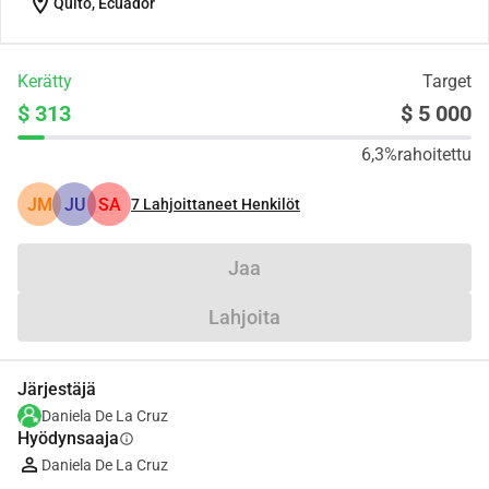
location_on
Quito, Ecuador
Kerätty
Target
$ 313
$ 5 000
6,3%
rahoitettu
JM
JU
SA
7
Lahjoittaneet Henkilöt
Jaa
Lahjoita
Järjestäjä
Daniela De La Cruz
Hyödynsaaja
info
Daniela De La Cruz