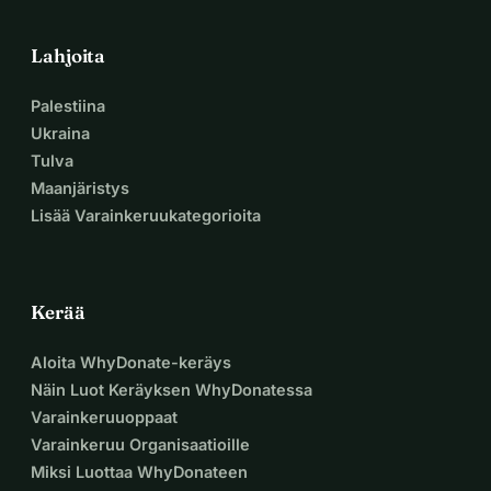
Lahjoita
Palestiina
Ukraina
Tulva
Maanjäristys
Lisää Varainkeruukategorioita
Kerää
Aloita WhyDonate-keräys
Näin Luot Keräyksen WhyDonatessa
Varainkeruuoppaat
Varainkeruu Organisaatioille
Miksi Luottaa WhyDonateen