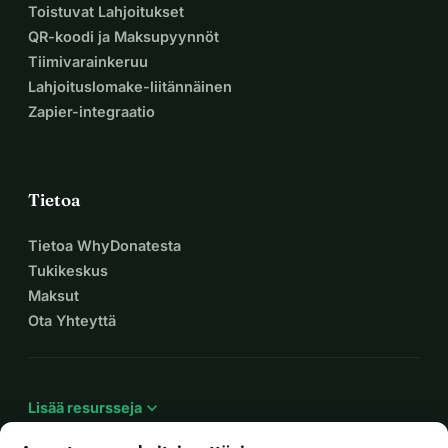
Toistuvat Lahjoitukset
QR-koodi ja Maksupyynnöt
Tiimivarainkeruu
Lahjoituslomake-liitännäinen
Zapier-integraatio
Tietoa
Tietoa WhyDonatesta
Tukikeskus
Maksut
Ota Yhteyttä
expand_more
Lisää resursseja