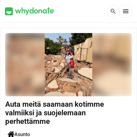
menu
search
Auta meitä saamaan kotimme
valmiiksi ja suojelemaan
perhettämme
Asunto