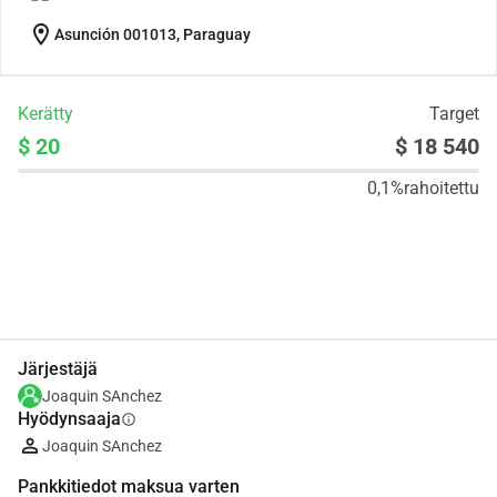
location_on
Asunción 001013, Paraguay
Kerätty
Target
$ 20
$ 18 540
0,1%
rahoitettu
Jaa
Lahjoita
Järjestäjä
Joaquin SAnchez
Hyödynsaaja
info
Joaquin SAnchez
Pankkitiedot maksua varten