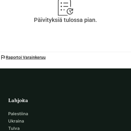
Päivityksiä tulossa pian.
flag
Raportoi Varainkeruu
Lahjoita
Palestiina
Ukraina
Tulva