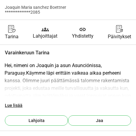
Joaquin Maria sanchez Boettner
**************2085
groups
link
Lahjoittajat
Yhdistetty
Tarina
Päivitykset
Varainkeruun Tarina
Hei, nimeni on Joaquín ja asun Asunciónissa, 
Paraguay.Käymme läpi erittäin vaikeaa aikaa perheeni 
kanssa. Olimme juuri päättämässä talomme rakentamista 
projekti, joka edustaa meille turvallisuutta ja vakautta kun, 
odottamatta, jäin työttömäksi ja varat loppuivat ennen kuin 
pystyimme saamaan sen valmiiksi.Tällä hetkellä asunto ei 
Lue lisää
ole täysin valmis, mikä aiheuttaa meille suurta huolta, sillä 
minulla on kaksi pientä lasta ja vaimoni on raskaana 
Lahjoita
Jaa
kolmannesta lapsestamme. Prioriteettimme on saada koti 
vähintäänkin turvalliseen ja asuttavaan kuntoon, jotta 