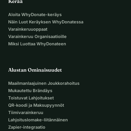
Kerää
Aloita WhyDonate-keräys
Näin Luot Keräyksen WhyDonatessa
Varainkeruuoppaat
Varainkeruu Organisaatioille
Miksi Luottaa WhyDonateen
Alustan Ominaisuudet
Maailmanlaajuinen Joukkorahoitus
Mukautettu Brändäys
Toistuvat Lahjoitukset
QR-koodi ja Maksupyynnöt
Tiimivarainkeruu
Lahjoituslomake-liitännäinen
Zapier-integraatio