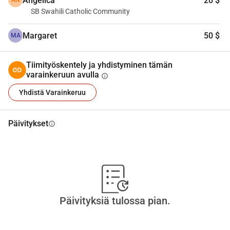
Angelica
20 $
AN
vahvistamaan yhteisösiteitä ja ylläpitämään näkyvää, 
SB Swahili Catholic Community
tukevan läsnäolon afrikkalaista syntyperää oleville 
katolisille hiippakunnassa.
Margaret
50 $
MA
Tiimityöskentely ja yhdistyminen tämän
varainkeruun avulla
info
Yhdistä Varainkeruu
Päivitykset
info
Päivityksiä tulossa pian.