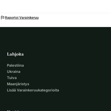
flag
Raportoi Varainkeruu
Lahjoita
Palestiina
Ukraina
Tulva
Maanjäristys
Lisää Varainkeruukategorioita