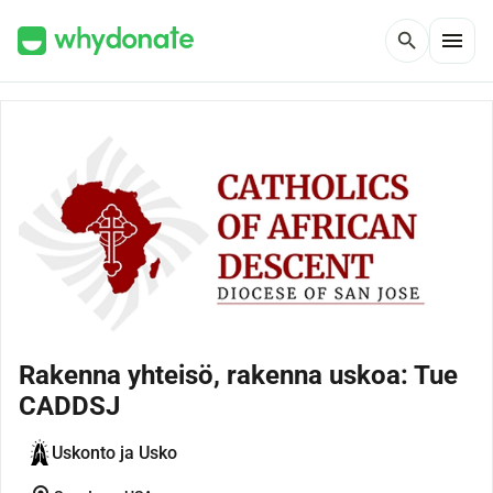
menu
search
Rakenna yhteisö, rakenna uskoa: Tue
CADDSJ
Uskonto ja Usko