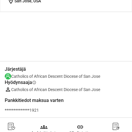
location_on
San Jose, USA
Jaa
Lahjoita
Järjestäjä
Catholics of African Descent Diocese of San Jose
Hyödynsaaja
info
Catholics of African Descent Diocese of San Jose
Pankkitiedot maksua varten
**************1921
groups
link