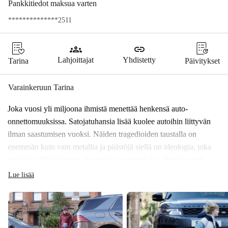
Pankkitiedot maksua varten
**************2511
groups
link
Lahjoittajat
Yhdistetty
Tarina
Päivitykset
Varainkeruun Tarina
Joka vuosi yli miljoona ihmistä menettää henkensä auto-
onnettomuuksissa. Satojatuhansia lisää kuolee autoihin liittyvän 
ilman saastumisen vuoksi. Näiden tragedioiden taustalla on 
enemmän kuin vain metallia ja päästöjä siellä on ideologia, joka 
muokkaa liikkeitämme, kaupunkisuunnittelua ja ihmishengen 
arvostusta.
Lue lisää
Äskettäin solmittu Yhdysvaltojen ja Euroopan kauppasopimus on 
avannut vaarallisen porsaanreiän, joka sallii eurooppalaisten ostaa 
ylisuuria amerikkalaisia ajoneuvoja, jotka 
eivät täytä EU:n 
turvallisuus- ja päästöstandardeja
. Nämä ylisuuria SUV-autoja 