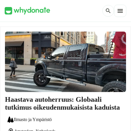
menu
search
Haastava autoherruus: Globaali
tutkimus oikeudenmukaisista kaduista
Ilmasto ja Ympäristö