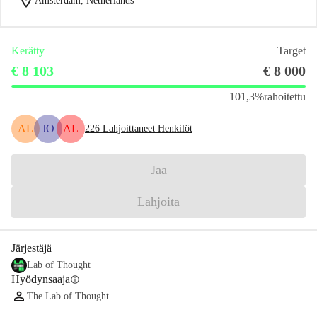
location_on
Amsterdam, Netherlands
Kerätty
Target
€ 8 103
€ 8 000
101,3%
rahoitettu
AL
JO
AL
226
Lahjoittaneet Henkilöt
Jaa
Lahjoita
Järjestäjä
Lab of Thought
Hyödynsaaja
info
The Lab of Thought