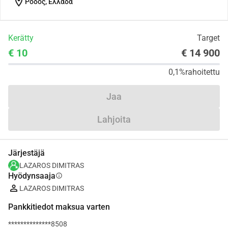
location_on
Ρόδος, Ελλάδα
Kerätty
Target
€ 10
€ 14 900
0,1%
rahoitettu
Jaa
Lahjoita
Järjestäjä
LAZAROS DIMITRAS
Hyödynsaaja
info
LAZAROS DIMITRAS
Pankkitiedot maksua varten
**************8508