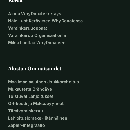
Kerää
mukaan. Kiitämme sydämellisesti tukemisestasi 
Aloita WhyDonate-keräys
pyrkimyksessämme tehdä saaristamme turvallisempia & 
Näin Luot Keräyksen WhyDonatessa
kestävämpiä.
Varainkeruuoppaat
Varainkeruu Organisaatioille
Miksi Luottaa WhyDonateen
Alustan Ominaisuudet
Maailmanlaajuinen Joukkorahoitus
Mukautettu Brändäys
Toistuvat Lahjoitukset
QR-koodi ja Maksupyynnöt
Tiimivarainkeruu
Lahjoituslomake-liitännäinen
Zapier-integraatio