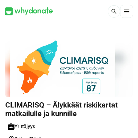
menu
search
CLIMARISQ – Älykkäät riskikartat
matkailulle ja kunnille
Yrittäjyys