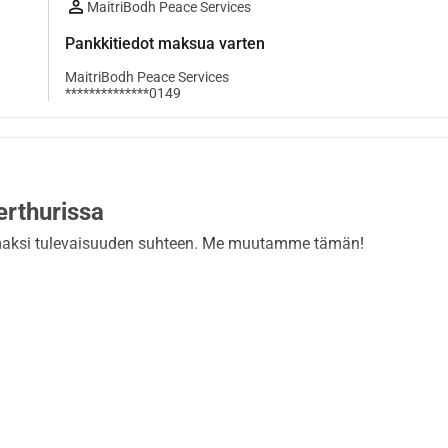
MaitriBodh Peace Services
Pankkitiedot maksua varten
MaitriBodh Peace Services
**************0149
erthurissa
omaksi tulevaisuuden suhteen. Me muutamme tämän!
n keskittyvä tapahtuma, joka auttaa nuoria (16 35-vuotiaita):
a