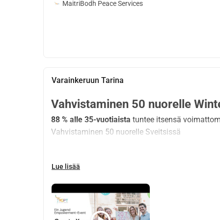
MaitriBodh Peace Services
Varainkeruun Tarina
Vahvistaminen 50 nuorelle Wint
88 % alle 35-vuotiaista
 tuntee itsensä voimatt
Vahvistaminen 50 nuorelle Sveitsissä
Mistäs on kyse?
Lue lisää
Create Your World Tour on nuorten vahvistamisee
  Löytämään sisäisen voimansa
  Kehittämään selkeän vision elämästään
  Rakentamaan aitoja ystävyyksiä
  Aikaisemaan positiivista muutosta maailmass