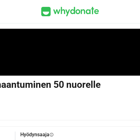
aantuminen 50 nuorelle
Hyödynsaaja
info