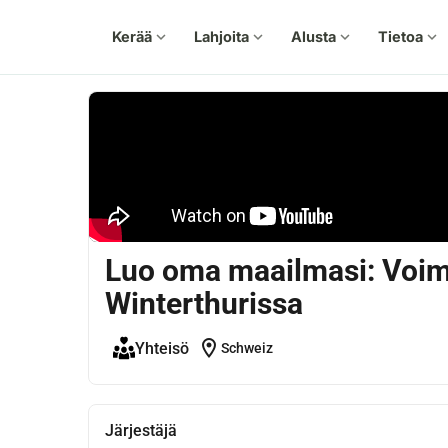
Kerää
expand_more
Lahjoita
expand_more
Alusta
expand_more
Tietoa
expand_more
Luo oma maailmasi: Voim
Winterthurissa
location_on
Yhteisö
Schweiz
Järjestäjä