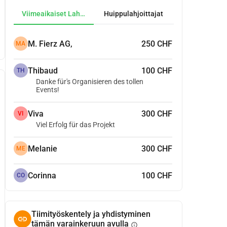
Viimeaikaiset Lahjoitukset
Huippulahjoittajat
M. Fierz AG,
250 CHF
MA
Thibaud
100 CHF
TH
Danke für's Organisieren des tollen
Events!
Viva
300 CHF
VI
Viel Erfolg für das Projekt
Melanie
300 CHF
ME
Corinna
100 CHF
CO
Tiimityöskentely ja yhdistyminen
tämän varainkeruun avulla
info