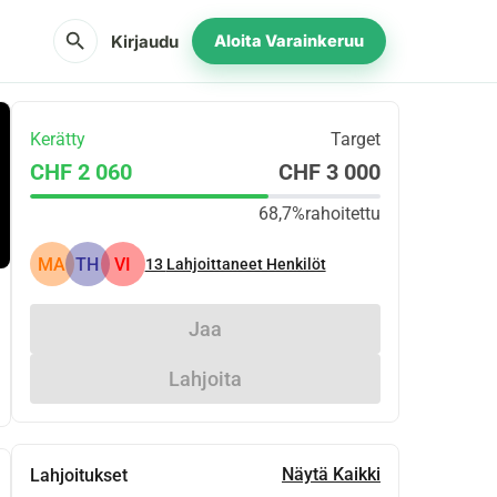
search
Kirjaudu
Aloita Varainkeruu
Kerätty
Target
CHF 2 060
CHF 3 000
68,7%
rahoitettu
MA
TH
VI
13
Lahjoittaneet Henkilöt
Jaa
Lahjoita
Näytä Kaikki
Lahjoitukset