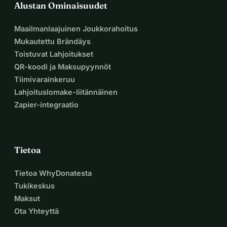
Alustan Ominaisuudet
Maailmanlaajuinen Joukkorahoitus
Mukautettu Brändäys
Toistuvat Lahjoitukset
QR-koodi ja Maksupyynnöt
Tiimivarainkeruu
Lahjoituslomake-liitännäinen
Zapier-integraatio
Tietoa
Tietoa WhyDonatesta
Tukikeskus
Maksut
Ota Yhteyttä