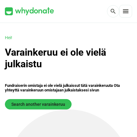
menu
search
Hei!
Varainkeruu ei ole vielä
julkaistu
Fundraiserin omistaja ei ole vielä julkaissut tätä varainkeruuta Ota
yhteyttä varainkeruun omistajaan julkaistaksesi sivun
Search another varainkeruu