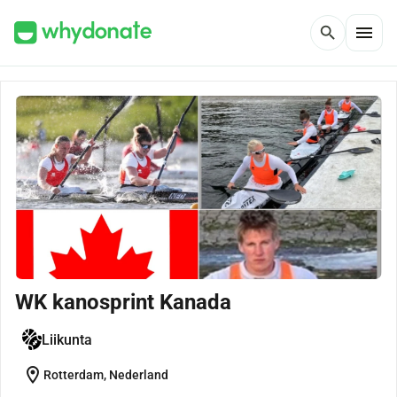
menu
search
WK kanosprint Kanada
Liikunta
location_on
Rotterdam, Nederland