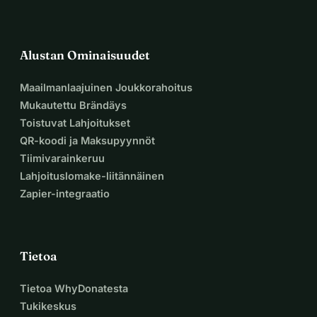
Alustan Ominaisuudet
Maailmanlaajuinen Joukkorahoitus
Mukautettu Brändäys
Toistuvat Lahjoitukset
QR-koodi ja Maksupyynnöt
Tiimivarainkeruu
Lahjoituslomake-liitännäinen
Zapier-integraatio
Tietoa
Tietoa WhyDonatesta
Tukikeskus