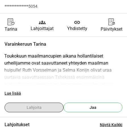
**************5054
groups
link
Lahjoittajat
Yhdistetty
Tarina
Päivitykset
Varainkeruun Tarina
Toukokuun maailmancupien aikana hollantilaiset 
urheilijamme ovat saavuttaneet yhteyden maailman 
huipulle! Ruth Vorsselman ja Selma Konijn olivat uraa 
uurtavia saavuttaessaan Tshekissä ensimmäisinä 
hollantilaisina venekuntana kymmenen vuoden aikana 
finaalin olympialajissa. Viikkoa myöhemmin he 
Lue lisää
menestyivät vielä paremmin ja olivat jopa lähellä mitaleja 
Puolassa. Myös naiset K4 Anja Mus, Wies Siffels, Selma 
Lahjoita
Jaa
Konijn ja Kitty Schiphorst Preuper näyttivät lupaavia 
tuloksia!
Lahjoitukset
Näytä Kaikki
Albart Flier sijoittui erittäin hienosti yhdeksänneksi 