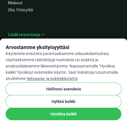
Maksut
Ota Yhteyttä
expand_more
Lisää resursseja
Arvostamme yksityisyyttäsi
Käytämme evästeitä parantaaksemme selauskokemustasi,
näyttääksemme räätälöityjä mainoksia tai sisältöä ja
arrow_drop_down
Fi
analysoidaksemme liikennettämme. Napsauttamalla "Hyväksy
kaikki" hyväksyt evästeiden käytön. Saat lisätietoja tutustumalla
★★★★★
4,9 / 5 yli 500 arvostelun perusteella
sivuihimme
tietosuoja- ja evästekäytäntö
.
Hallinnoi asetuksia
© 2012–2026
WhyDonate
Yksityisyys ja evästeet
Hylkää kaikki
cookie
Käyttöehdot
Evästeasetukset
stripe
Tehty Euroopassa
★
Vahvistettu Kumppani
check
Hyväksy kaikki
Lahjoita
Jaa