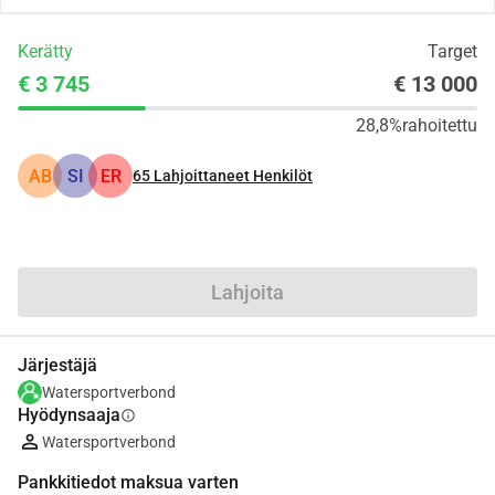
Kerätty
Target
€ 3 745
€ 13 000
28,8%
rahoitettu
AB
SI
ER
65
Lahjoittaneet Henkilöt
Jaa
Lahjoita
Järjestäjä
Watersportverbond
Hyödynsaaja
info
Watersportverbond
Pankkitiedot maksua varten