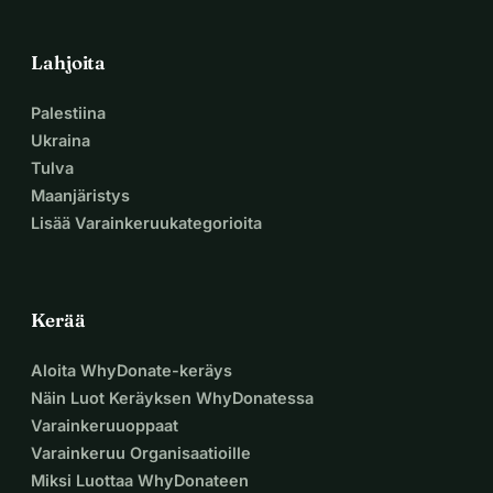
Lahjoita
Palestiina
Ukraina
Tulva
Maanjäristys
Lisää Varainkeruukategorioita
Kerää
Aloita WhyDonate-keräys
Näin Luot Keräyksen WhyDonatessa
Varainkeruuoppaat
Varainkeruu Organisaatioille
Miksi Luottaa WhyDonateen