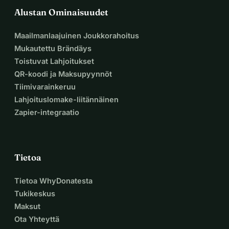
Alustan Ominaisuudet
Maailmanlaajuinen Joukkorahoitus
Mukautettu Brändäys
Toistuvat Lahjoitukset
QR-koodi ja Maksupyynnöt
Tiimivarainkeruu
Lahjoituslomake-liitännäinen
Zapier-integraatio
Tietoa
Tietoa WhyDonatesta
Tukikeskus
Maksut
Ota Yhteyttä