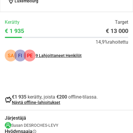
location_on
Luxembourg
Kerätty
Target
€ 1 935
€ 13 000
14,9%
rahoitettu
SA
FI
PE
9
Lahjoittaneet Henkilöt
Jaa
Lahjoita
€1 935
kerätty, joista
€200
offline-tilassa.
savings
Näytä offline-lahjoitukset
Järjestäjä
Susan DESROCHES-LEVY
Hyödynsaaja
info