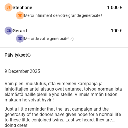
vuoden ajalta, sillä olen majoittanut luonani burundilaisia 
Stéphane
1 000 €
ST
lapsia, jotka ovat tulleet Eurooppaan sydänleikkaukseen. 
Merci infiniment de votre grande générosité !
SD
Tämä yhdistys, joka on erikoistunut sairaita lapsia 
koskevien hoitojen hallintaan Burundissa, hallinnoi 
Gérard
100 €
GÉ
lahjoituksia.
Merci de votre générosité! :-)
SD
Päivitykset
info
9 December 2025
Vain pieni muistutus, että viimeinen kampanja ja
lahjoittajien anteliaisuus ovat antaneet toivoa normaalista
elämästä näille pienille yhdisteille. Viimeisimmän tiedon
mukaan he voivat hyvin!
Just a little reminder that the last campaign and the
generosity of the donors have given hope for a normal life
to these little conjoined twins. Last we heard, they are
doing great!