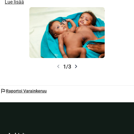
Lue lisää
chevron_left
chevron_right
1/3
flag
Raportoi Varainkeruu