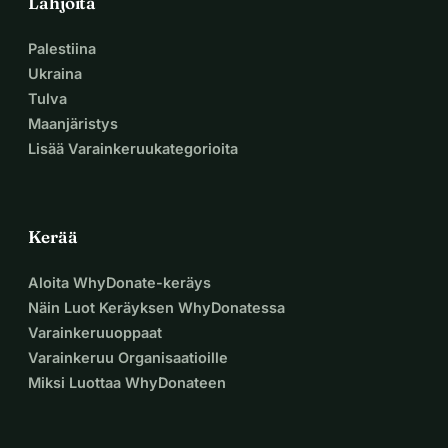
Lahjoita
Palestiina
Ukraina
Tulva
Maanjäristys
Lisää Varainkeruukategorioita
Kerää
Aloita WhyDonate-keräys
Näin Luot Keräyksen WhyDonatessa
Varainkeruuoppaat
Varainkeruu Organisaatioille
Miksi Luottaa WhyDonateen