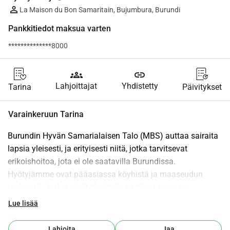
La Maison du Bon Samaritain, Bujumbura, Burundi
Pankkitiedot maksua varten
**************8000
groups
link
Lahjoittajat
Yhdistetty
Tarina
Päivitykset
Varainkeruun Tarina
Burundin Hyvän Samarialaisen Talo (MBS) auttaa sairaita 
lapsia yleisesti, ja erityisesti niitä, jotka tarvitsevat 
erikoishoitoa, jota ei ole saatavilla Burundissa. 
Hyötyjämme ovat pääasiassa köyhistä ja maaseudun 
perheistä. Jotkut eivät ole koskaan olleet suuressa 
kaupungissa.
Lue lisää
On tilanteita, joissa maaseudun yleislääkäri lähettää 
lapsen Bujumburaan, pääkaupunkiin, erikoislääkärin 
Lahjoita
Jaa