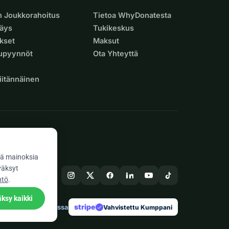
n Joukkorahoitus
Tietoa WhyDonatesta
äys
Tukikeskus
ukset
Maksut
supyynnöt
Ota Yhteyttä
iitännäinen
ä mainoksia
väksyt
ntö
.
ksy kaikki
stripe
Tehty Euroopassa
★
Vahvistettu Kumppani
check