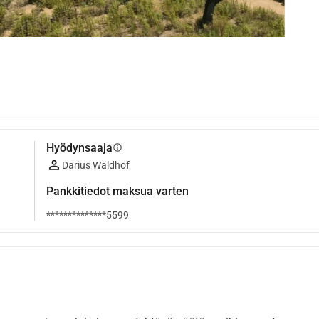
Hyödynsaaja
info
Darius Waldhof
Pankkitiedot maksua varten
**************5599