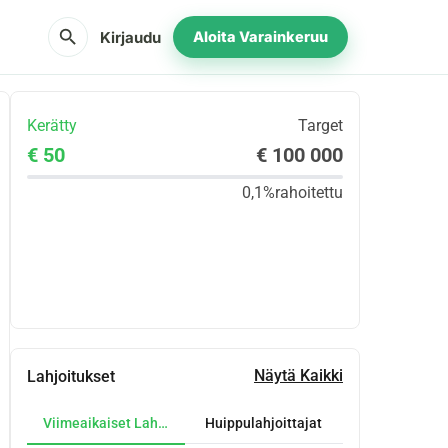
search
Kirjaudu
Aloita Varainkeruu
Kerätty
Target
€ 50
€ 100 000
0,1%
rahoitettu
Jaa
Lahjoita
Näytä Kaikki
Lahjoitukset
Viimeaikaiset Lahjoitukset
Huippulahjoittajat