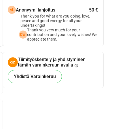
Anonyymi lahjoitus
50 €
AL
Thank you for what are you doing, love,
peace and good energy for all your
undertakings!
Thank you very much for your
contribution and your lovely wishes! We
DW
appreciate them.
Tiimityöskentely ja yhdistyminen
tämän varainkeruun avulla
info
Yhdistä Varainkeruu