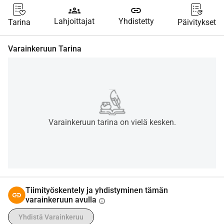
groups
link
Lahjoittajat
Yhdistetty
Tarina
Päivitykset
Varainkeruun Tarina
Varainkeruun tarina on vielä kesken.
Tiimityöskentely ja yhdistyminen tämän
varainkeruun avulla
info
Yhdistä Varainkeruu