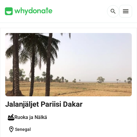
menu
search
Jalanjäljet Pariisi Dakar
Ruoka ja Nälkä
location_on
Senegal