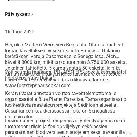
Päivitykset
info
16 June 2023
Hei, olen Marleen Vermeiren Belgiasta. Otan sabbatical-
loman kävelläkseni viisi kuukautta Pariisista Dakariin
kerätäkseni varoja Casamancelle Senegalissa. Aion
kävellä 3000 km, mikä tarkoittaa noin 3.750.000 askelta.
Jokainen lahjoitettu 5 euroa vastaa 50 askelta, ja siksi
Voit seurata matkaani POLARSTEPS-sovelluksessa (etsi
tämän joukkorahoituksen kokonaismäärä on 375.000
Footsteps Paris Dakar)
euroa. Lisätietoja voit saada verkkosivuiltamme:
www.footstepsparisdakar.com
Kerätyt varat annetaan voittoa tavoittelemattomalle
organisaatiolle Blue Planet Paradise. Tämä organisaatio
luo kestäviä maatalousprojekteja Sédhioun alueella
Casamancen kaakkoisosassa, joka on Senegalissa
eteläisin alue.
Ensimmäinen projekti on perustaa yhteistyö perusruoan
tuotantoon: riisin ja fonion viljelyyn sekä pesien
perustaminen biodiversiteetin suojelemiseksi savannilla ja