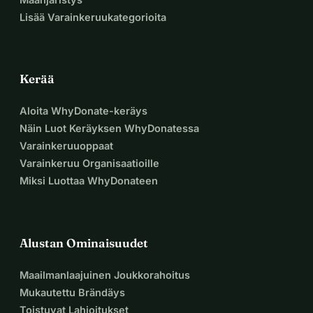
Lisää Varainkeruukategorioita
Kerää
Aloita WhyDonate-keräys
Näin Luot Keräyksen WhyDonatessa
Varainkeruuoppaat
Varainkeruu Organisaatioille
Miksi Luottaa WhyDonateen
Alustan Ominaisuudet
Maailmanlaajuinen Joukkorahoitus
Mukautettu Brändäys
Toistuvat Lahjoitukset