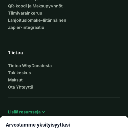
QR-koodi ja Maksupyynnöt
Tiimivarainkeruu
Lahjoituslomake-liitännäinen
Zapier-integraatio
Tietoa
Tietoa WhyDonatesta
Tukikeskus
Maksut
Ota Yhteyttä
expand_more
Lisää resursseja
Arvostamme yksityisyyttäsi