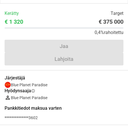
Kerätty
Target
€ 1 320
€ 375 000
0,4%
rahoitettu
Jaa
Lahjoita
Järjestäjä
Blue Planet Paradise
Hyödynsaaja
info
Blue Planet Paradise
Pankkitiedot maksua varten
**************3602