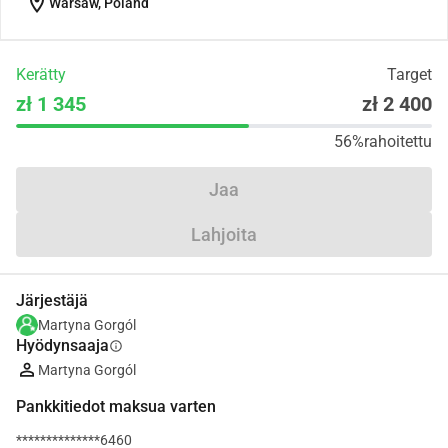
location_on
Warsaw, Poland
Kerätty
Target
zł 1 345
zł 2 400
56%
rahoitettu
Jaa
Lahjoita
Järjestäjä
Martyna Gorgól
Hyödynsaaja
info
Martyna Gorgól
Pankkitiedot maksua varten
**************6460