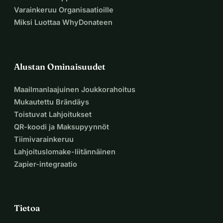
teoksesta Savage (2001)
Varainkeruu Organisaatioille
Miksi Luottaa WhyDonateen
Valokuvat: 
Łukasz Biernat
, mukana: 
Weronika 
Ukleja, Marysia Duda & Martyna Gorgól
Erityiset kiitokset kaikille osallistujille:
Alustan Ominaisuudet
@skuter666
@marysia.duda
@uklejaweronika
Maailmanlaajuinen Joukkorahoitus
@ewacecyliaa
@janek_lewczuk
@soniakieryluk
Mukautettu Brändäys
@anetagórkier 
@openroad111
@out_bloody_rageous
Toistuvat Lahjoitukset
@nastazja.kus
@margorgol
@julia_warsawmule
QR-koodi ja Maksupyynnöt
Antakoon sykli alkaa.
Tiimivarainkeruu
Lahjoituslomake-liitännäinen
Zapier-integraatio
Tietoa