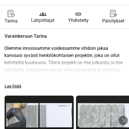
groups
link
Lahjoittajat
Yhdistetty
Tarina
Päivitykset
Varainkeruun Tarina
Olemme innoissamme voidessamme vihdoin jakaa 
kanssasi syvästi henkilökohtaisen projektin, joka on ollut 
kehitteillä kuukausia. Tämä projekti on itse julkaistu ja itse 
rahoitettu. Keräämme varoja vain painamista ja sidontaa 
varten. Meidän panoksemme on voittoa tuottamaton.
Esitilaa nyt hintaan 50 PLN
Lue lisää
Julkaisuhinta: 65 PLN
Ostaaksesi, tue vain varainkeruuta ja lähetä viesti 
@garaments
:lle saadaksesi lisätietoja