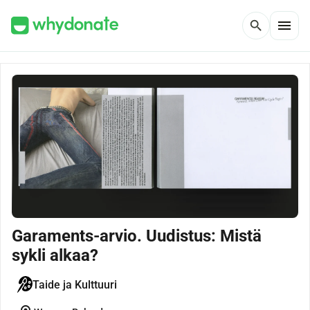
menu
search
Garaments-arvio. Uudistus: Mistä
sykli alkaa?
Taide ja Kulttuuri