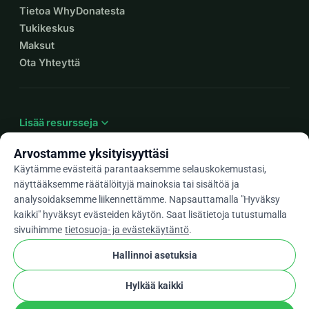
Tietoa WhyDonatesta
Tukikeskus
Maksut
Ota Yhteyttä
expand_more
Lisää resursseja
Arvostamme yksityisyyttäsi
Käytämme evästeitä parantaaksemme selauskokemustasi,
näyttääksemme räätälöityjä mainoksia tai sisältöä ja
arrow_drop_down
Fi
analysoidaksemme liikennettämme. Napsauttamalla "Hyväksy
kaikki" hyväksyt evästeiden käytön. Saat lisätietoja tutustumalla
★★★★★
4,9 / 5 yli 500 arvostelun perusteella
sivuihimme
tietosuoja- ja evästekäytäntö
.
Hallinnoi asetuksia
© 2012–2026
WhyDonate
Yksityisyys ja evästeet
Hylkää kaikki
cookie
Käyttöehdot
Evästeasetukset