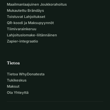
Maailmanlaajuinen Joukkorahoitus
Mukautettu Brändäys
Toistuvat Lahjoitukset
QR-koodi ja Maksupyynnöt
Tiimivarainkeruu
Lahjoituslomake-liitännäinen
Zapier-integraatio
Tietoa
Tietoa WhyDonatesta
Tukikeskus
Maksut
Ota Yhteyttä