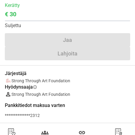
Kerätty
€ 30
Suljettu
Jaa
Lahjoita
Järjestäjä
Strong Through Art Foundation
Hyödynsaaja
info
Strong Through Art Foundation
Pankkitiedot maksua varten
**************2312
groups
link