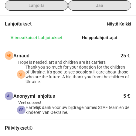
Nämä lapset tarvitsevat sinua nyt
Lahjoita
Jaa
He ovat menettäneet kaiken sodan vuoksi. Heidän 
vanhempansa, turvallinen paikkansa kaikki on poissa. He 
Lahjoitukset
Näytä Kaikki
elävät pelossa ja epävarmuudessa, ilman mitään 
Viimeaikaiset Lahjoitukset
Huippulahjoittajat
tukipilaria.  
On sydäntäsärkevää, että he, jotka ovat jo kokeneet niin 
paljon, eivät saa turvallista paikkaa toipua. 
Arnaud
25 €
AR
Sinä voit auttaa näitä lapsia
Hope is needed, art and children are its carriers
Thank you so much for your donation for the children
of Ukraine. It's good to see people still care about those
Voit auttaa rakentamaan uuden kodin näille lapsille, 
SF
who are the future. A big thank you from the children of
turvallisen paikan, jossa he voivat jälleen nauraa, leikkiä ja 
Ukraine.
olla vain lapsia.  
Tämä vastaanotto- ja kuntoutuskeskus tarjoaa heille ei 
Anonyymi lahjoitus
5 €
AL
Veel succes!
vain turvapaikan, vaan myös psykologista hoitoa, 
Hartelijk dank voor uw bijdrage names STAF team en de
SF
lääketieteellistä tukea ja ympäristön, jossa he voivat jälleen 
kinderen van Oekraine.
tuntea olonsa turvalliseksi. Tässä he voivat käsitellä 
traumojaan ja aloittaa tarvitsemansa toipumisen.  
Päivitykset
info
Orpokodin lisäksi haluamme myös korjata uintialtaan 