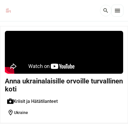
menu
search
Anna ukrainalaisille orvoille turvallinen
koti
Kriisit ja Hätätilanteet
location_on
Ukraine