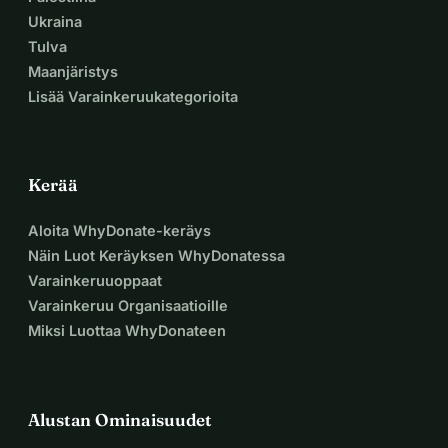
Jokainen euro, jonka lahjoitat, auttaa näitä lapsia 
Ukraina
rakentamaan tulevaisuuttaan. Voimmeko luottaa sinuun?  
Tulva
10 , 15 , 25 tai mitä ikinä voitkaan lahjoittaa, voi varmistaa, 
Maanjäristys
että nämä projektit toteutuvat.  
Lisää Varainkeruukategorioita
Anna lahjoitus tänään ja tee ero
Kiitos lahjoituksestasi. Yhdessä annamme näille lapsille 
tulevaisuuden, jonka he ansaitsevat. 
Kerää
Aloita WhyDonate-keräys
Näin Luot Keräyksen WhyDonatessa
Varainkeruuoppaat
Varainkeruu Organisaatioille
Miksi Luottaa WhyDonateen
Alustan Ominaisuudet