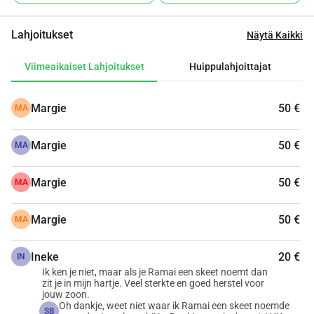
toipunut ja tiedetään, kuinka kauan hän on ollut ilman 
tuloja. Tämä voi kestää jonkin aikaa, ja siihen asti hänellä 
Lahjoitukset
Näytä Kaikki
ei ole mitään. Tietenkin autan häntä itse hieman, mutta se 
on vain muutaman kerran kaupassa käymistä, enempää 
Viimeaikaiset Lahjoitukset
Huippulahjoittajat
minulla ei ole. Olisi hienoa, jos hän voisi huolehtia 
itsestään ja lapsista siihen asti, kunnes hän saa 
Margie
50 €
MA
korvauksen. Kuka haluaa auttaa, olkaa hyvä! Olen erittäin 
kiitollinen. Jellen äiti.
Margie
50 €
MA
Margie
50 €
MA
Margie
50 €
MA
Ineke
20 €
IN
Ik ken je niet, maar als je Ramai een skeet noemt dan
zit je in mijn hartje. Veel sterkte en goed herstel voor
jouw zoon.
Oh dankje, weet niet waar ik Ramai een skeet noemde
SB