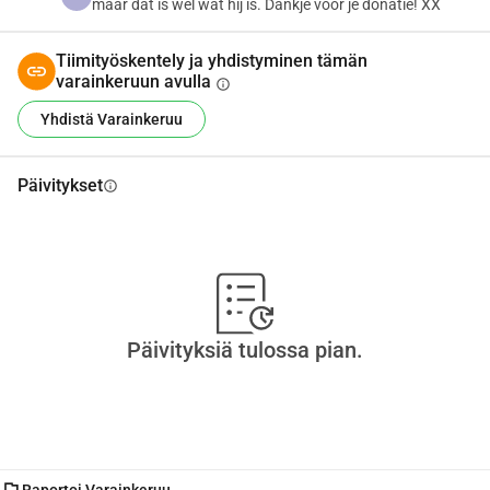
maar dat is wel wat hij is. Dankje voor je donatie! XX
Tiimityöskentely ja yhdistyminen tämän
varainkeruun avulla
info
Yhdistä Varainkeruu
Päivitykset
info
Päivityksiä tulossa pian.