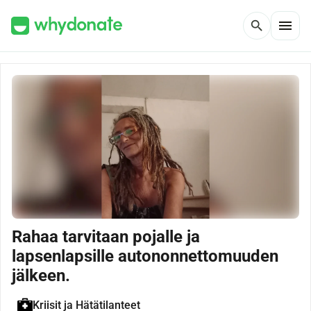
menu
search
Rahaa tarvitaan pojalle ja
lapsenlapsille autononnettomuuden
jälkeen.
Kriisit ja Hätätilanteet