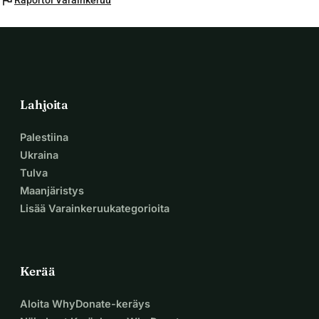
flag
Raportoi Varainkeruu
Lahjoita
Palestiina
Ukraina
Tulva
Maanjäristys
Lisää Varainkeruukategorioita
Kerää
Aloita WhyDonate-keräys