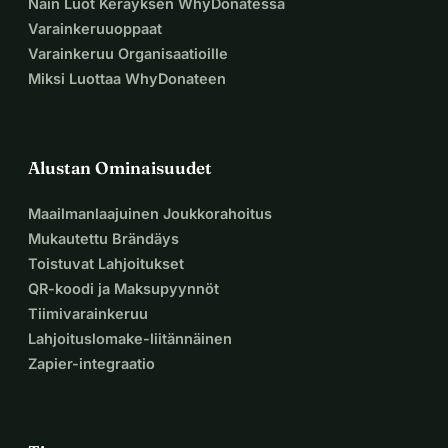
Näin Luot Keräyksen WhyDonatessa
Varainkeruuoppaat
Varainkeruu Organisaatioille
Miksi Luottaa WhyDonateen
Alustan Ominaisuudet
Maailmanlaajuinen Joukkorahoitus
Mukautettu Brändäys
Toistuvat Lahjoitukset
QR-koodi ja Maksupyynnöt
Tiimivarainkeruu
Lahjoituslomake-liitännäinen
Zapier-integraatio