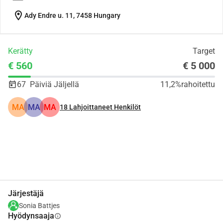
location_on
Ady Endre u. 11, 7458 Hungary
Kerätty
Target
€ 560
€ 5 000
67
Päiviä Jäljellä
11,2%
rahoitettu
MA
MA
MA
18
Lahjoittaneet Henkilöt
Jaa
Lahjoita
Järjestäjä
Sonia Battjes
Hyödynsaaja
info