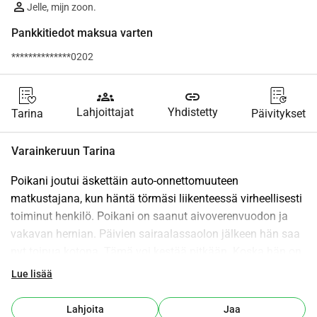
Jelle, mijn zoon.
Pankkitiedot maksua varten
**************0202
groups
link
Lahjoittajat
Yhdistetty
Tarina
Päivitykset
Varainkeruun Tarina
Poikani joutui äskettäin auto-onnettomuuteen 
matkustajana, kun häntä törmäsi liikenteessä virheellisesti 
toiminut henkilö. Poikani on saanut aivoverenvuodon ja 
vakavan hernian. Päivien sairaalassaolon jälkeen hän saa 
nyt toipua kotona. Tämä voi kestää pitkään. Koska hän on 
itsenäinen ammatinharjoittaja, hän ei voi ansaita tuloja ja 
Lue lisää
hänen on silti huolehdittava lapsistaan ja itsestään. 
Korvausta on tulossa, mutta se tulee vasta, kun hän on 
Lahjoita
Jaa