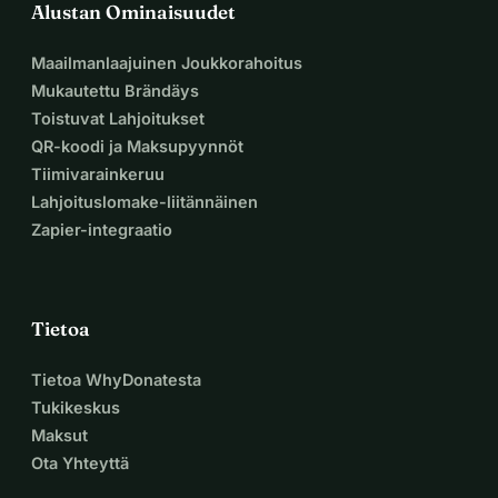
Alustan Ominaisuudet
Maailmanlaajuinen Joukkorahoitus
Mukautettu Brändäys
Toistuvat Lahjoitukset
QR-koodi ja Maksupyynnöt
Tiimivarainkeruu
Lahjoituslomake-liitännäinen
Zapier-integraatio
Tietoa
Tietoa WhyDonatesta
Tukikeskus
Maksut
Ota Yhteyttä