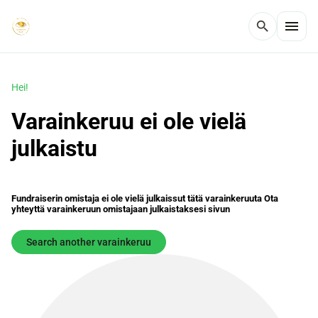
menu
search
Hei!
Varainkeruu ei ole vielä
julkaistu
Fundraiserin omistaja ei ole vielä julkaissut tätä varainkeruuta Ota
yhteyttä varainkeruun omistajaan julkaistaksesi sivun
Search another varainkeruu