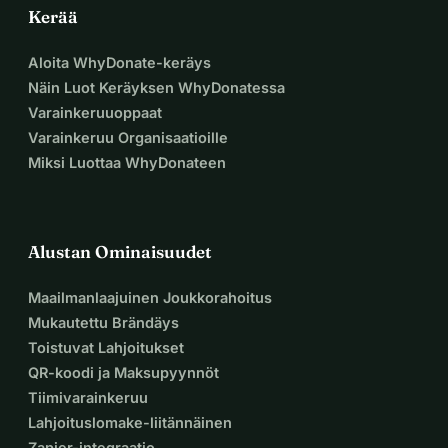
Kerää
Aloita WhyDonate-keräys
Näin Luot Keräyksen WhyDonatessa
Varainkeruuoppaat
Varainkeruu Organisaatioille
Miksi Luottaa WhyDonateen
Alustan Ominaisuudet
Maailmanlaajuinen Joukkorahoitus
Mukautettu Brändäys
Toistuvat Lahjoitukset
QR-koodi ja Maksupyynnöt
Tiimivarainkeruu
Lahjoituslomake-liitännäinen
Zapier-integraatio