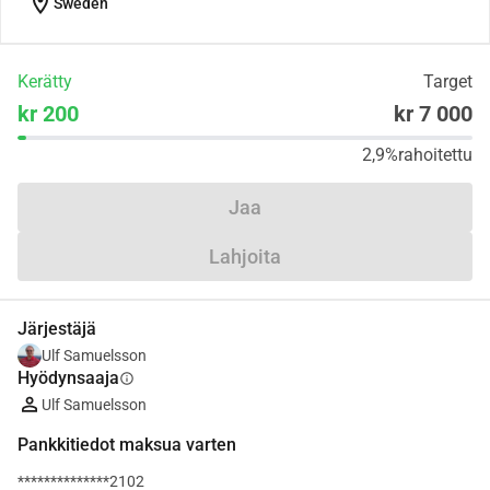
location_on
Sweden
Kerätty
Target
kr 200
kr 7 000
2,9%
rahoitettu
Jaa
Lahjoita
Järjestäjä
Ulf Samuelsson
Hyödynsaaja
info
Ulf Samuelsson
Pankkitiedot maksua varten
**************2102