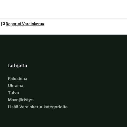
transaktiomaksu, joten jos maksat 200 SEK, näen 188 SEK 
ja niin näet myös sinä palautuksessa.
flag
Raportoi Varainkeruu
Lahjoita
Palestiina
Ukraina
Tulva
Maanjäristys
Lisää Varainkeruukategorioita