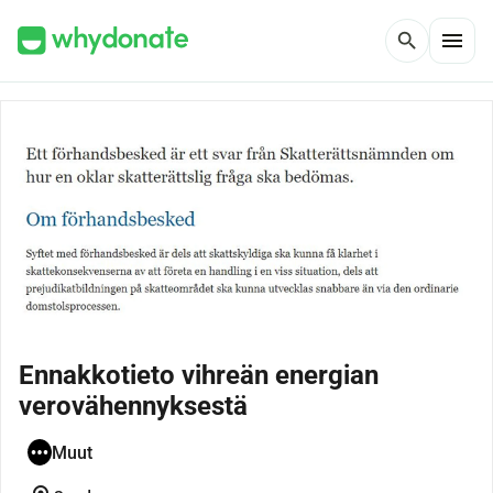
menu
search
Ennakkotieto vihreän energian
verovähennyksestä
Muut