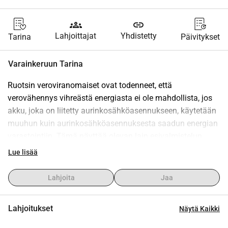
groups
link
Lahjoittajat
Yhdistetty
Tarina
Päivitykset
Varainkeruun Tarina
Ruotsin veroviranomaiset ovat todenneet, että 
verovähennys vihreästä energiasta ei ole mahdollista, jos 
akku, joka on liitetty aurinkosähköasennukseen, käytetään 
muuhun kuin aurinkosähköasennuksesta saadun energian 
varastointiin. Tämä näyttää olevan lain esivalmistelun 
sivuuttamista ja vääristämistä. Tämän tarkoituksena on 
Lue lisää
hakea ennakkotietoa "Skatterättsnämnden" -komiteasta 
saadakseen ennakkotapaus, joka pakottaa Skatteverketin 
Lahjoita
Jaa
muokkaamaan lain tulkintaansa ja sallimaan akkujen 
laajemman käytön.
Lahjoitukset
Näytä Kaikki
Tätä argumenttia kuvataan Facebook-ryhmässä 
"Checkwatt Kunder" 31. tammikuuta 2024.