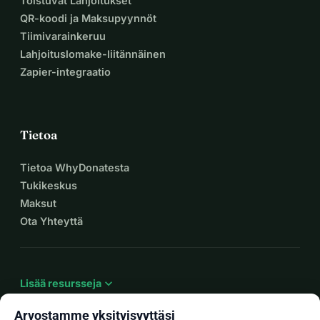
Toistuvat Lahjoitukset
QR-koodi ja Maksupyynnöt
Tiimivarainkeruu
Lahjoituslomake-liitännäinen
Zapier-integraatio
Tietoa
Tietoa WhyDonatesta
Tukikeskus
Maksut
Ota Yhteyttä
expand_more
Lisää resursseja
Arvostamme yksityisyyttäsi