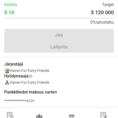
Kerätty
Target
$ 10
$ 120 000
0%
rahoitettu
Jaa
Lahjoita
Järjestäjä
Haven For Furry Friends
Hyödynsaaja
info
Haven For Furry Friends
Pankkitiedot maksua varten
**************4101
groups
link