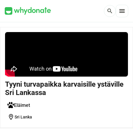
menu
search
Tyyni turvapaikka karvaisille ystäville
Sri Lankassa
Eläimet
location_on
Sri Lanka