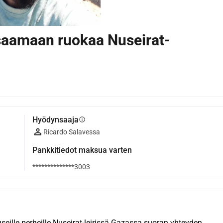
 saamaan ruokaa Nuseirat-
Hyödynsaaja
info
Ricardo Salavessa
Pankkitiedot maksua varten
**************3003
ille perheille Nuseirat-leirissä Gazassa suoran yhteyden 