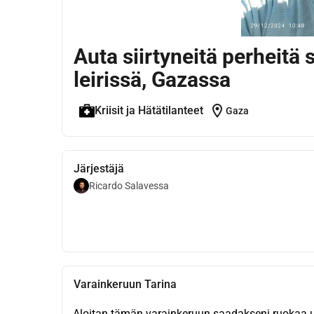
Auta siirtyneitä perheitä
leirissä, Gazassa
location_on
Kriisit ja Hätätilanteet
Gaza
Järjestäjä
Ricardo Salavessa
Varainkeruun Tarina
Aloitan tämän varainkeruun saadakseni ruokaa use