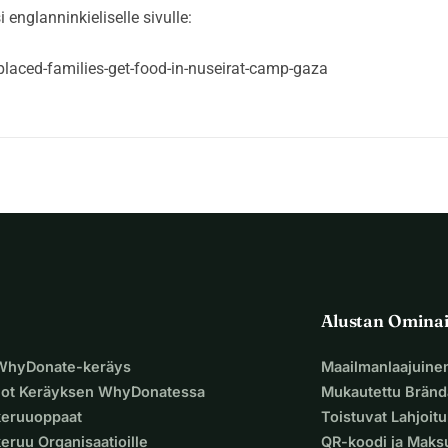
englanninkieliselle sivulle:
laced-families-get-food-in-nuseirat-camp-gaza
Alustan Omina
 WhyDonate-keräys
Maailmanlaajuine
uot Keräyksen WhyDonatessa
Mukautettu Bränd
keruuoppaat
Toistuvat Lahjoit
eruu Organisaatioille
QR-koodi ja Mak