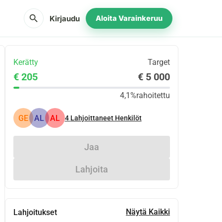
search
Kirjaudu
Aloita Varainkeruu
Kerätty
Target
€ 205
€ 5 000
4,1%
rahoitettu
GE
AL
AL
4
Lahjoittaneet Henkilöt
Jaa
Lahjoita
Näytä Kaikki
Lahjoitukset