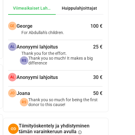
Viimeaikaiset Lahjoitukset
Huippulahjoittajat
George
100 €
GE
For Abdullah's children.
Anonyymi lahjoitus
25 €
AL
Thank you for the effort.
Thank you so much! It makes a big
RS
difference
Anonyymi lahjoitus
30 €
AL
Joana
50 €
JO
Thank you so much for being the first
RS
donor to this cause!
Tiimityöskentely ja yhdistyminen
tämän varainkeruun avulla
info