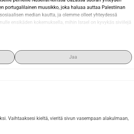
len portugalilainen muusikko, joka haluaa auttaa Palestiinan 
sosiaalisen median kautta, ja olemme olleet yhteydessä 
inulle ensikäden kokemuksella, mihin Israel on kyvykäs siviilejä 
Yhdessä siirtolaisleirissä on yli 100 perhettä ilman mitään 
kseen ruokaa. Työskentelemme valmistelemassa hospicea, joka 
e perheille. Gazan ihmiset, miehet ja naiset, vanhukset ja lapset, 
Jaa
, joissa heiltä puuttuvat elämän perusasiat. Ruoka on niukkaa, 
a. Kuitenkin tämän pimeyden keskellä toivon aurinko paistaa 
a teette, riippumatta sen suuruudesta, auttaa pelastamaan 
uttamaan toivon perheen sydämiin. Teidän panoksenne, oli se 
liksi. Vaihtaaksesi kieltä, vieritä sivun vasempaan alakulmaan,