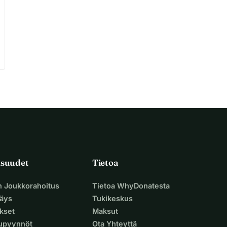
isuudet
Tietoa
n Joukkorahoitus
Tietoa WhyDonatesta
äys
Tukikeskus
ukset
Maksut
supyynnöt
Ota Yhteyttä