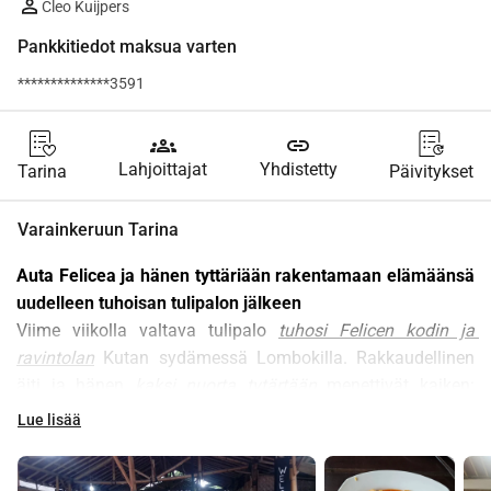
Cleo Kuijpers
Pankkitiedot maksua varten
**************3591
groups
link
Lahjoittajat
Yhdistetty
Tarina
Päivitykset
Varainkeruun Tarina
Auta Felicea ja hänen tyttäriään rakentamaan elämäänsä 
uudelleen tuhoisan tulipalon jälkeen
Viime viikolla valtava tulipalo 
tuhosi Felicen kodin ja 
ravintolan
 Kutan sydämessä Lombokilla. Rakkaudellinen 
äiti ja hänen 
kaksi nuorta tytärtään
 menettivät kaiken: 
kotinsa, omaisuutensa ja elinkeinonsa - ravintolan, jonka 
Lue lisää
Felice oli rakentanut 12 vuoden ajan .
 Felicen Warung 
 oli suosikki niin paikallisten kuin 