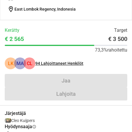
location_on
East Lombok Regency, Indonesia
Kerätty
Target
€ 2 565
€ 3 500
73,3%
rahoitettu
LK
MA
CL
94
Lahjoittaneet Henkilöt
Jaa
Lahjoita
Järjestäjä
Cleo Kuijpers
Hyödynsaaja
info