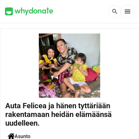
menu
search
Auta Felicea ja hänen tyttäriään
rakentamaan heidän elämäänsä
uudelleen.
Asunto