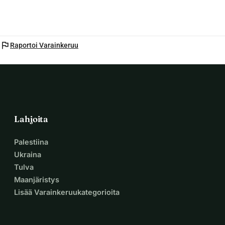
jälleenrakentamista ja lasten tulevaisuuden tukemista - 
tukesi tekee eron! 
flag
Raportoi Varainkeruu
Lahjoita
Palestiina
Ukraina
Tulva
Maanjäristys
Lisää Varainkeruukategorioita