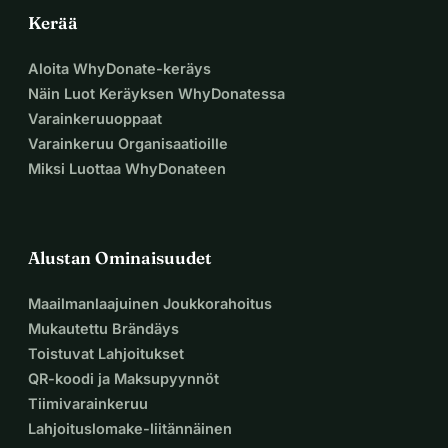
Kerää
Aloita WhyDonate-keräys
Näin Luot Keräyksen WhyDonatessa
Varainkeruuoppaat
Varainkeruu Organisaatioille
Miksi Luottaa WhyDonateen
Alustan Ominaisuudet
Maailmanlaajuinen Joukkorahoitus
Mukautettu Brändäys
Toistuvat Lahjoitukset
QR-koodi ja Maksupyynnöt
Tiimivarainkeruu
Lahjoituslomake-liitännäinen