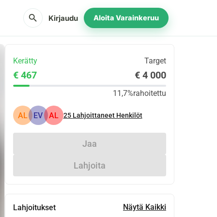
search
Kirjaudu
Aloita Varainkeruu
Kerätty
Target
€ 467
€ 4 000
11,7%
rahoitettu
AL
EV
AL
25
Lahjoittaneet Henkilöt
Jaa
Lahjoita
Näytä Kaikki
Lahjoitukset