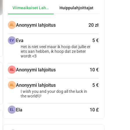
Viimeaikaiset Lahjoitukset
Huippulahjoittajat
Anonyymi lahjoitus
20 zł
AL
Eva
5 €
EV
Het is niet veel maar ik hoop dat jullie er
iets aan hebben, ik hoop dat ze beter
wordt <3
Anonyymi lahjoitus
10 €
AL
Anonyymi lahjoitus
5 €
AL
I wish you and your dog all the luck in
the world🩷
Ela
10 £
EL