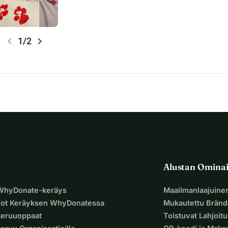
chevron_left
chevron_right
1/2
Alustan Omina
 WhyDonate-keräys
Maailmanlaajuine
uot Keräyksen WhyDonatessa
Mukautettu Bränd
keruuoppaat
Toistuvat Lahjoit