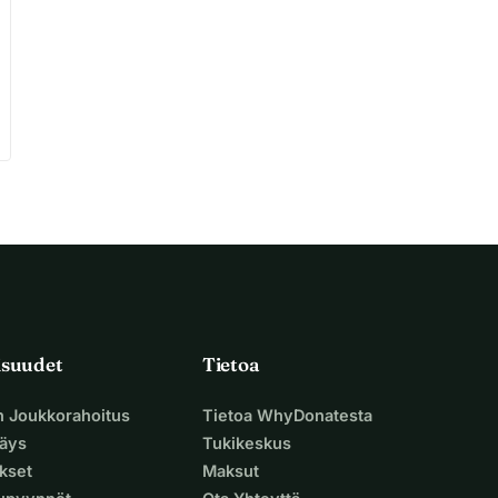
isuudet
Tietoa
n Joukkorahoitus
Tietoa WhyDonatesta
äys
Tukikeskus
ukset
Maksut