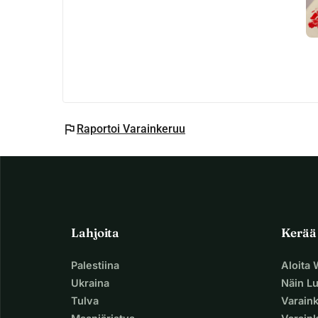
flag
Raportoi Varainkeruu
Lahjoita
Kerää
Palestiina
Aloita
Ukraina
Näin L
Tulva
Varain