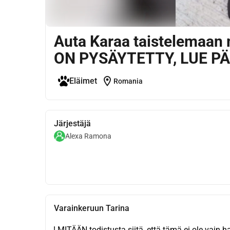
Auta Karaa taistelemaan
ON PYSÄYTETTY, LUE PÄ
location_on
Eläimet
Romania
Järjestäjä
Alexa Ramona
Varainkeruun Tarina
! MITÄÄN todistusta siitä, että tämä ei ole vain h