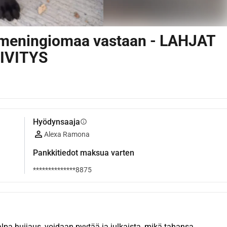
 meningiomaa vastaan - LAHJAT
IVITYS
Hyödynsaaja
info
Alexa Ramona
Pankkitiedot maksua varten
**************8875
alpa huijaus, voidaan pyytää ja julkaista, mikä tahansa 