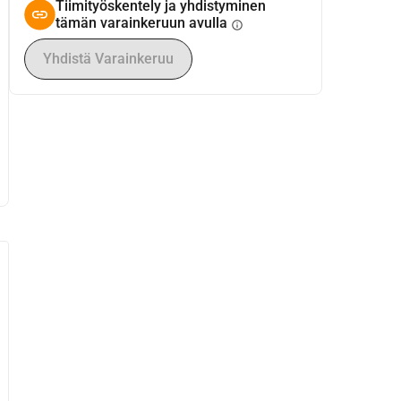
Tiimityöskentely ja yhdistyminen
tämän varainkeruun avulla
info
Yhdistä Varainkeruu