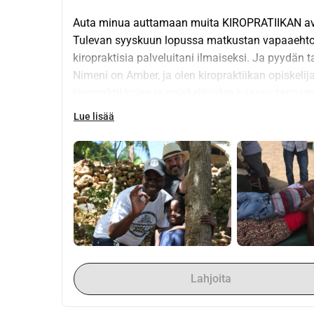
Auta minua auttamaan muita KIROPRATIIKAN av
Tulevan syyskuun lopussa matkustan vapaaehtoise
kiropraktisia palveluitani ilmaiseksi. Ja pyydän 
Nimeni on Amber, ja olen kiropraktiikan opiskelij
kiropraktikkojen ja opiskelijoiden kanssa tarjoamme
lapsille ja vauvoille... Kaikille avun tarpeessa ol
Lue lisää
synnytyskeskuksissa, lastenkodissa, johon kuul
kehoa parantavaa kapasiteettia ja terveyttä. Kosk
ovat liian köyhiä, työmme saa kiitollisen vastaa
sairauksia, jotka ovat liian kalliita ihmisille maks
Jotta voisin tehdä tämän, tarvitsen apuasi. Koska
sponsoreita ja lahjoituksia auttaakseni kattam
materiaalilahjoituksia, joita lastenkoti voi hyöd
Kesäni aikana, osittain Barcelonassa ja osittain
erilaisia aktiviteetteja ja tapahtumia, joiden tuot
Lahjoita
ovat erittäin tervetulleita liittymään mukaan! Tie
Ja ne, jotka ovat kiinnostuneita seuraamaan matkaa;