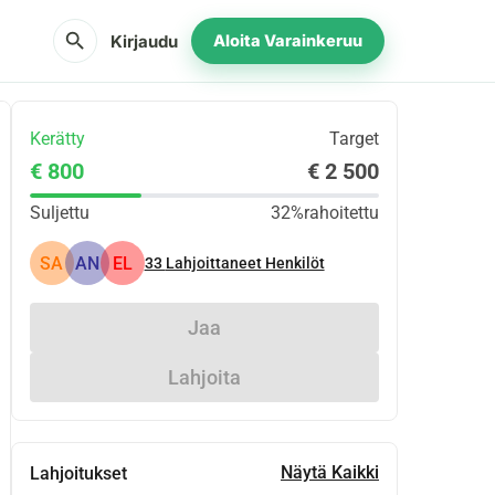
search
Kirjaudu
Aloita Varainkeruu
Kerätty
Target
€ 800
€ 2 500
Suljettu
32%
rahoitettu
SA
AN
EL
33
Lahjoittaneet Henkilöt
Jaa
Lahjoita
Näytä Kaikki
Lahjoitukset