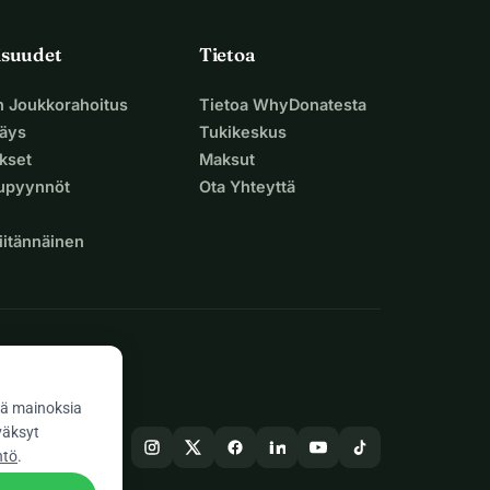
isuudet
Tietoa
n Joukkorahoitus
Tietoa WhyDonatesta
äys
Tukikeskus
ukset
Maksut
supyynnöt
Ota Yhteyttä
iitännäinen
ä mainoksia
väksyt
ntö
.