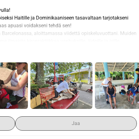
ulla!
ksi Haitille ja Dominikaaniseen tasavaltaan tarjotakseni 
taas apuasi voidakseni tehdä sen!
a Barcelonassa, aloittamassa viidettä opiskeluvuottani. Muiden 
 ilmaista kiropraktiikkaa vanhuksille, äideille ja isille, 
eville! Aivan kuten viime vuonna, vierailemme kouluissa, 
un (Chiromissions) ja naapurustoissa säätääksemme kaikkien 
a terveydenhuoltoa ei käytännössä ole siellä, koska ihmiset 
noton ihmisiltä ja voimme todella auttaa ehkäisemään 
aa.
 olen opiskelija ja tämä vapaaehtoistyö on melko kallis, etsin 
aan kuluni. Matkustaessani tuon myös mukanani 
yntää. Tuon niin paljon kuin voin mukanani.
 kotikaupungissani Volendamissa Hollannissa, järjestän 
ot menevät kaikki tähän tarkoitukseen. Ne, jotka ovat lähellä, 
Jaa
toa tästä voi löytää ja seurata sosiaalisen mediani kautta.
 päivitän tietoja järjestetyistä aktiviteeteista ja tietysti itse 