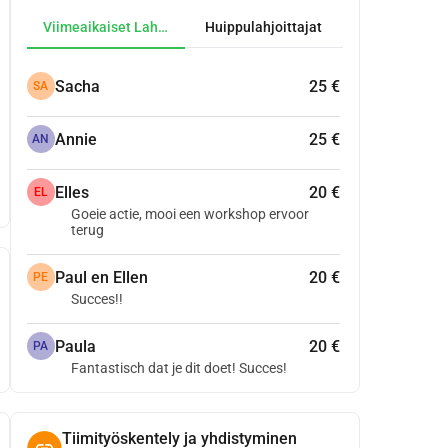
Viimeaikaiset Lahjoitukset
Huippulahjoittajat
Sacha
25 €
SA
Annie
25 €
AN
Elles
20 €
EL
Goeie actie, mooi een workshop ervoor
terug
Paul en Ellen
20 €
PE
Succes!!
Paula
20 €
PA
Fantastisch dat je dit doet! Succes!
Tiimityöskentely ja yhdistyminen