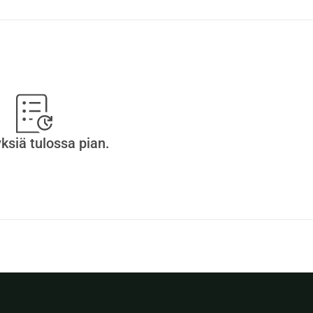
 että seuraat minua Instagramissa ja Facebookissa.
yksiä tulossa pian.