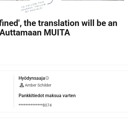
efined', the translation will be an
a Auttamaan MUITA
Hyödynsaaja
info
Amber Schilder
Pankkitiedot maksua varten
**************8074