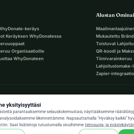
Alustan Omina
 WhyDonate-keräys
Maailmanlaajuine
uot Keräyksen WhyDonatessa
Mukautettu Bränd
keruuoppaat
Toistuvat Lahjoit
eruu Organisaatioille
QR-koodi ja Mak
Luottaa WhyDonateen
Tiimivarainkeruu
Lahjoituslomake-l
Zapier-integraatio
 yksityisyyttäsi
steitä parantaaksemme selauskokemustasi, näyttääksemme räätälöityj
ja analysoidaksemme liikennettämme. Napsauttamalla "Hyväksy kaikki" hy
 / 5 yli 500 arvostelun perusteella
tön. Saat lisätietoja tutustumalla sivuihimme
tietosuoja- ja evästekäytä