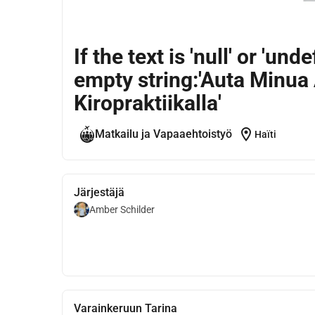
If the text is 'null' or 'und
empty string:'Auta Minu
Kiropraktiikalla'
location_on
Matkailu ja Vapaaehtoistyö
Haïti
Järjestäjä
Amber Schilder
Varainkeruun Tarina