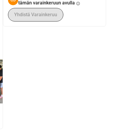
tämän varainkeruun avulla
info
Yhdistä Varainkeruu