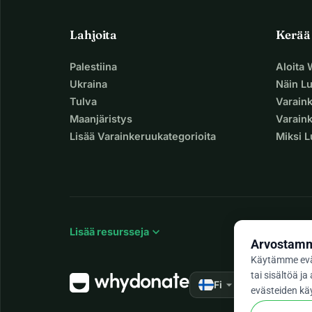
Lahjoita
Kerää
Palestiina
Aloita
Ukraina
Näin L
Tulva
Varain
Maanjäristys
Varaink
Lisää Varainkeruukategorioita
Miksi 
expand_more
Lisää resursseja
Arvostamme
Käytämme evä
tai sisältöä 
arrow_drop_down
★★★★★
Fi
4,9
evästeiden käy