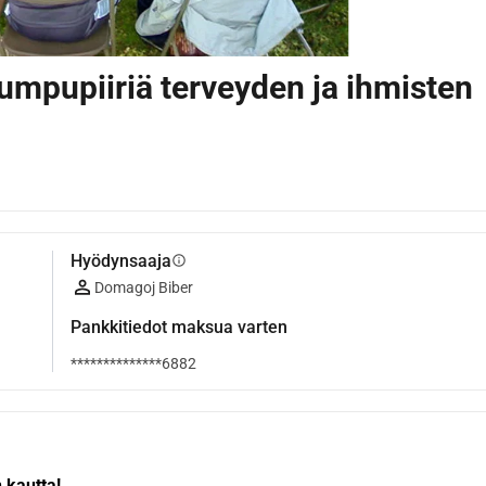
umpupiiriä terveyden ja ihmisten
Hyödynsaaja
info
Domagoj Biber
Pankkitiedot maksua varten
**************6882
 kautta!