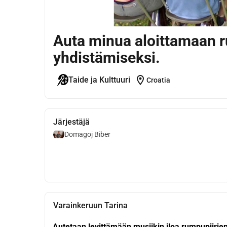
Auta minua aloittamaan r
yhdistämiseksi.
location_on
Taide ja Kulttuuri
Croatia
Järjestäjä
Domagoj Biber
Varainkeruun Tarina
Autetaan levittämään musiikin iloa rumpupiirien