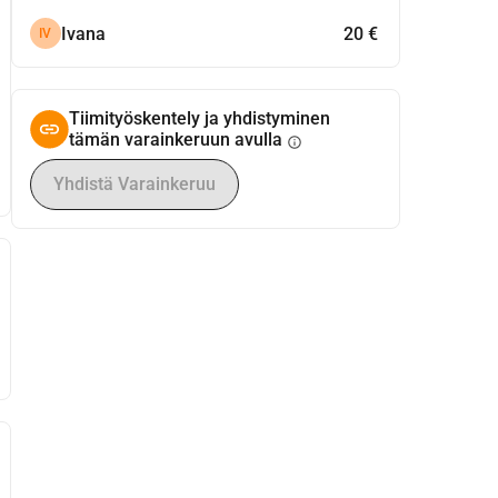
Ivana
20 €
IV
Tiimityöskentely ja yhdistyminen
tämän varainkeruun avulla
info
Yhdistä Varainkeruu