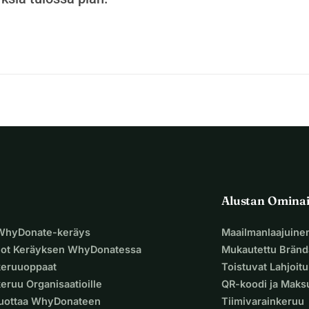
omisesta ja tämän ilon tuomisesta yhteisöön. Tavoitteeni on 
siikin taian, luoda yhteyksiä ja yksinkertaisesti pitää hauskaa!
ään 
10 rumpua
 näiden kokoontumisten mahdollistamiseksi. 
a ihmisiä yhteen musiikin kautta ja auttaa minua jatkamaan 
lisin äärettömän kiitollinen tuestasi. Yhdessä voimme luoda 
ä.
minulle maailmaa!
Alustan Omina
 WhyDonate-keräys
Maailmanlaajuine
uot Keräyksen WhyDonatessa
Mukautettu Bränd
keruuoppaat
Toistuvat Lahjoit
eruu Organisaatioille
QR-koodi ja Mak
Luottaa WhyDonateen
Tiimivarainkeruu