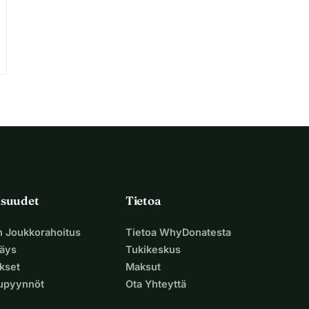
isuudet
Tietoa
n Joukkorahoitus
Tietoa WhyDonatesta
äys
Tukikeskus
ukset
Maksut
supyynnöt
Ota Yhteyttä