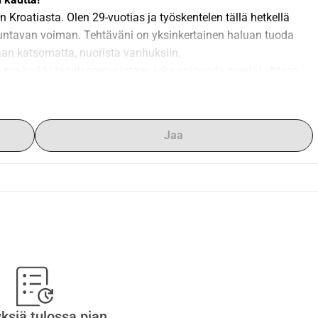
 Kroatiasta. Olen 29-vuotias ja työskentelen tällä hetkellä 
uuntavan voiman. Tehtäväni on yksinkertainen haluan tuoda 
taan katsomatta, nuorista vanhuksiin.
me kaikki tarvitsemme jotain, joka voi tuoda meidät yhteen, 
upiirit tulevat kuvaan. Nämä yhteisölliset kokoontumiset ovat 
puja ja kokea rytmin tarjoamat monet hyödyt. Etsitpä sitten 
esti hauskaa tapaa liittyä toisiin, rumpupiirit tarjoavat 
Jaa
a kokemusta ei tarvita olitpa sitten soittanut instrumenttia 
joavat tervetulleen tilan kaikille. Ne ovat myös osoittautuneet 
le ja jopa autistisille henkilöille, mikä tekee niistä todella 
yksiä tulossa pian.