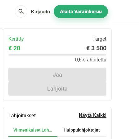
search
Kirjaudu
Aloita Varainkeruu
Kerätty
Target
€ 20
€ 3 500
0,6%
rahoitettu
Jaa
Lahjoita
Näytä Kaikki
Lahjoitukset
Viimeaikaiset Lahjoitukset
Huippulahjoittajat