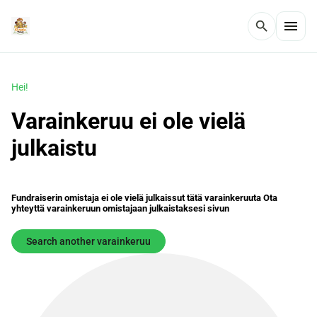
menu
search
Hei!
Varainkeruu ei ole vielä
julkaistu
Fundraiserin omistaja ei ole vielä julkaissut tätä varainkeruuta Ota
yhteyttä varainkeruun omistajaan julkaistaksesi sivun
Search another varainkeruu