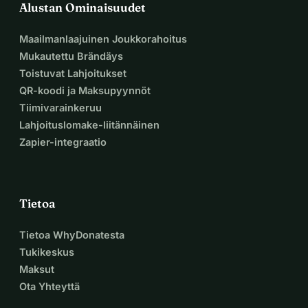
Alustan Ominaisuudet
Maailmanlaajuinen Joukkorahoitus
Mukautettu Brändäys
Toistuvat Lahjoitukset
QR-koodi ja Maksupyynnöt
Tiimivarainkeruu
Lahjoituslomake-liitännäinen
Zapier-integraatio
Tietoa
Tietoa WhyDonatesta
Tukikeskus
Maksut
Ota Yhteyttä